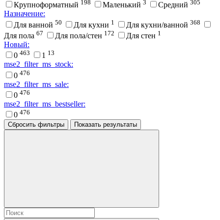
198
3
305
Крупноформатный
Маленький
Средний
Назначение:
50
1
368
Для ванной
Для кухни
Для кухни/ванной
67
172
1
Для пола
Для пола/стен
Для стен
Новый:
463
13
0
1
mse2_filter_ms_stock:
476
0
mse2_filter_ms_sale:
476
0
mse2_filter_ms_bestseller:
476
0
Сбросить фильтры
Показать результаты