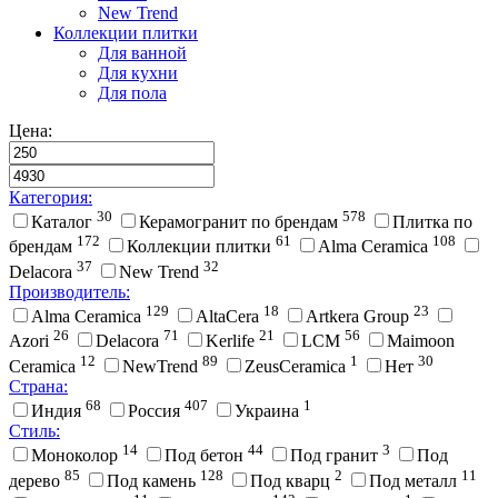
New Trend
Коллекции плитки
Для ванной
Для кухни
Для пола
Цена:
Категория:
30
578
Каталог
Керамогранит по брендам
Плитка по
172
61
108
брендам
Коллекции плитки
Alma Ceramica
37
32
Delacora
New Trend
Производитель:
129
18
23
Alma Ceramica
AltaCera
Artkera Group
26
71
21
56
Azori
Delacora
Kerlife
LCM
Maimoon
12
89
1
30
Ceramica
NewTrend
ZeusCeramica
Нет
Страна:
68
407
1
Индия
Россия
Украина
Стиль:
14
44
3
Моноколор
Под бетон
Под гранит
Под
85
128
2
11
дерево
Под камень
Под кварц
Под металл