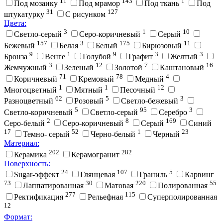
11
143
1
Под мозаику
Под мрамор
Под ткань
Под
31
127
штукатурку
С рисунком
Цвета:
3
1
10
Cветло-серый
Cеро-коричневый
Cерый
157
3
175
11
Бежевый
Белая
Белый
Бирюзовый
9
1
9
3
3
Бронза
Венге
Голубой
Графит
Желтый
3
12
7
16
Жемчужный
Зеленый
Золотой
Каштановый
71
78
4
Коричневый
Кремовый
Медный
1
1
12
Многоцветный
Мятный
Песочный
62
5
3
Разноцветный
Розовый
Светло-бежевый
5
95
3
Светло-коричневый
Светло-серый
Серебро
2
8
169
Серо-белый
Серо-коричневый
Серый
Синий
17
52
1
23
Темно- серый
Черно-белый
Черный
Материал:
202
282
Керамика
Керамогранит
Поверхность:
24
107
5
Sugar-эффект
Глянцевая
Граниль
Карвинг
73
30
220
55
Лаппатированная
Матовая
Полированная
277
115
Ректификация
Рельефная
Суперполированная
12
Формат: