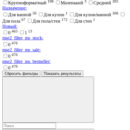
198
3
305
Крупноформатный
Маленький
Средний
Назначение:
50
1
368
Для ванной
Для кухни
Для кухни/ванной
67
172
1
Для пола
Для пола/стен
Для стен
Новый:
463
13
0
1
mse2_filter_ms_stock:
476
0
mse2_filter_ms_sale:
476
0
mse2_filter_ms_bestseller:
476
0
Сбросить фильтры
Показать результаты