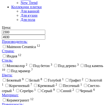
New Trend
Коллекции плитки
Для ванной
Для кухни
Для пола
Цена:
Производитель:
12
Maimoon Ceramica
Страна:
12
Индия
Стиль:
2
3
3
Моноколор
Под бетон
Под дерево
Под камень
10
7
Под мрамор
Цвета:
9
8
1
2
Бежевый
Белый
Голубой
Графит
Золотой
1
7
2
1
Коричневый
Кремовый
Песочный
Светло-
1
1
9
2
6
серый
Серебро
Серый
Синий
Черный
Материал:
12
Керамогранит
Поверхность: