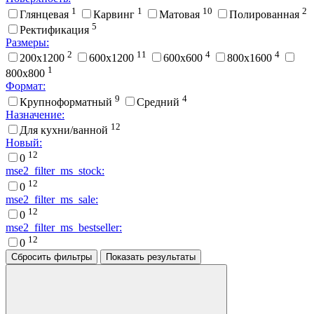
1
1
10
2
Глянцевая
Карвинг
Матовая
Полированная
5
Ректификация
Размеры:
2
11
4
4
200x1200
600x1200
600x600
800x1600
1
800x800
Формат:
9
4
Крупноформатный
Средний
Назначение:
12
Для кухни/ванной
Новый:
12
0
mse2_filter_ms_stock:
12
0
mse2_filter_ms_sale:
12
0
mse2_filter_ms_bestseller:
12
0
Сбросить фильтры
Показать результаты