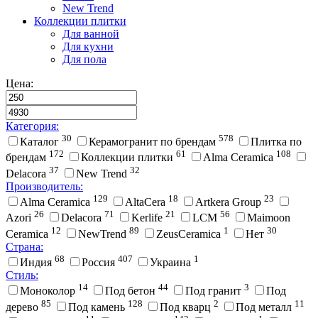
New Trend
Коллекции плитки
Для ванной
Для кухни
Для пола
Цена:
Категория:
30
578
Каталог
Керамогранит по брендам
Плитка по
172
61
108
брендам
Коллекции плитки
Alma Ceramica
37
32
Delacora
New Trend
Производитель:
129
18
23
Alma Ceramica
AltaCera
Artkera Group
26
71
21
56
Azori
Delacora
Kerlife
LCM
Maimoon
12
89
1
30
Ceramica
NewTrend
ZeusCeramica
Нет
Страна:
68
407
1
Индия
Россия
Украина
Стиль:
14
44
3
Моноколор
Под бетон
Под гранит
Под
85
128
2
11
дерево
Под камень
Под кварц
Под металл