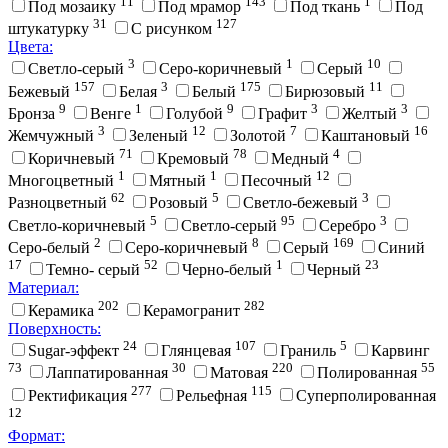
11
143
1
Под мозаику
Под мрамор
Под ткань
Под
31
127
штукатурку
С рисунком
Цвета:
3
1
10
Cветло-серый
Cеро-коричневый
Cерый
157
3
175
11
Бежевый
Белая
Белый
Бирюзовый
9
1
9
3
3
Бронза
Венге
Голубой
Графит
Желтый
3
12
7
16
Жемчужный
Зеленый
Золотой
Каштановый
71
78
4
Коричневый
Кремовый
Медный
1
1
12
Многоцветный
Мятный
Песочный
62
5
3
Разноцветный
Розовый
Светло-бежевый
5
95
3
Светло-коричневый
Светло-серый
Серебро
2
8
169
Серо-белый
Серо-коричневый
Серый
Синий
17
52
1
23
Темно- серый
Черно-белый
Черный
Материал:
202
282
Керамика
Керамогранит
Поверхность:
24
107
5
Sugar-эффект
Глянцевая
Граниль
Карвинг
73
30
220
55
Лаппатированная
Матовая
Полированная
277
115
Ректификация
Рельефная
Суперполированная
12
Формат: