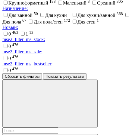
198
3
305
Крупноформатный
Маленький
Средний
Назначение:
50
1
368
Для ванной
Для кухни
Для кухни/ванной
67
172
1
Для пола
Для пола/стен
Для стен
Новый:
463
13
0
1
mse2_filter_ms_stock:
476
0
mse2_filter_ms_sale:
476
0
mse2_filter_ms_bestseller:
476
0
Сбросить фильтры
Показать результаты