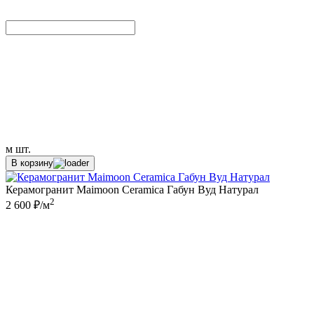
м
шт.
В корзину
Керамогранит Maimoon Ceramica Габун Вуд Натурал
2
2 600 ₽/м