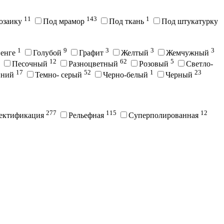
11
143
1
озаику
Под мрамор
Под ткань
Под штукатурку
1
9
3
3
3
енге
Голубой
Графит
Желтый
Жемчужный
12
62
5
Песочный
Разноцветный
Розовый
Светло-
17
52
1
23
иний
Темно- серый
Черно-белый
Черный
277
115
12
ектификация
Рельефная
Суперполированная