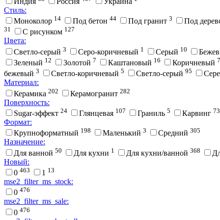
Индия
Россия
Украина
Стиль:
14
44
3
Моноколор
Под бетон
Под гранит
Под дере
31
127
С рисунком
Цвета:
3
1
10
Cветло-серый
Cеро-коричневый
Cерый
Беже
12
7
16
Зеленый
Золотой
Каштановый
Коричневый
3
5
95
бежевый
Светло-коричневый
Светло-серый
Сер
Материал:
202
282
Керамика
Керамогранит
Поверхность:
24
107
5
73
Sugar-эффект
Глянцевая
Граниль
Карвинг
Формат:
198
3
305
Крупноформатный
Маленький
Средний
Назначение:
50
1
368
Для ванной
Для кухни
Для кухни/ванной
Д
Новый:
463
13
0
1
mse2_filter_ms_stock:
476
0
mse2_filter_ms_sale:
476
0