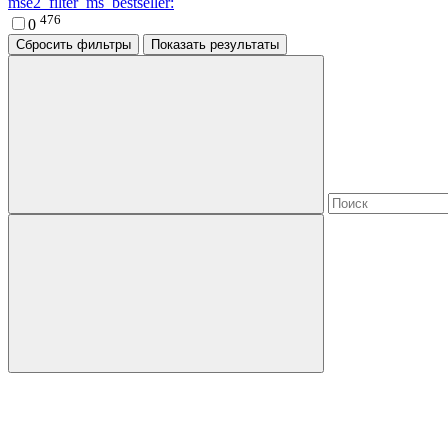
mse2_filter_ms_bestseller:
476
0
Сбросить фильтры
Показать результаты