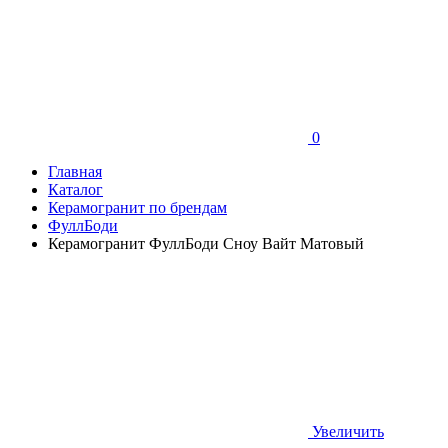
0
Главная
Каталог
Керамогранит по брендам
ФуллБоди
Керамогранит ФуллБоди Сноу Вайт Матовый
Увеличить