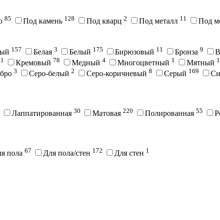
85
128
2
11
во
Под камень
Под кварц
Под металл
Под м
157
3
175
11
9
вый
Белая
Белый
Бирюзовый
Бронза
В
71
78
4
1
1
Кремовый
Медный
Многоцветный
Мятный
3
2
8
169
ебро
Серо-белый
Серо-коричневый
Серый
С
30
220
55
Лаппатированная
Матовая
Полированная
Р
67
172
1
ля пола
Для пола/стен
Для стен