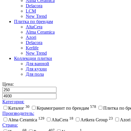
Alma Ceramica
Delacora
LCM
New Trend
Плитка по брендам
AltaCera
Аlma Ceramica
Azori
Delacora
Kerlife
New Trend
Коллекции плитки
Для ванной
Для кухни
Для пола
Цена:
Категория:
30
578
Каталог
Керамогранит по брендам
Плитка по б
Производитель:
129
18
23
Alma Ceramica
AltaCera
Artkera Group
Azor
Страна:
68
407
1