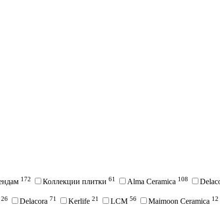
172
61
108
рендам
Коллекции плитки
Alma Ceramica
Delac
26
71
21
56
12
i
Delacora
Kerlife
LCM
Maimoon Ceramica