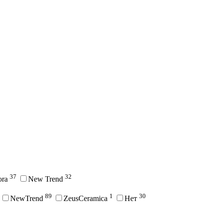
37
32
ora
New Trend
89
1
30
NewTrend
ZeusCeramica
Нет