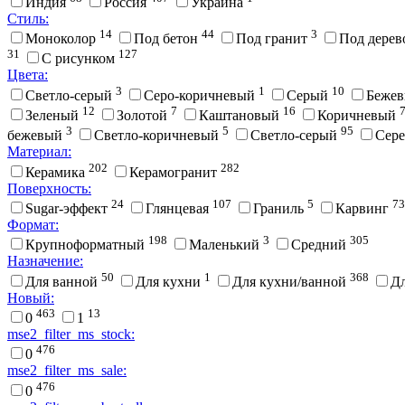
Индия
Россия
Украина
Стиль:
14
44
3
Моноколор
Под бетон
Под гранит
Под дере
31
127
С рисунком
Цвета:
3
1
10
Cветло-серый
Cеро-коричневый
Cерый
Беже
12
7
16
Зеленый
Золотой
Каштановый
Коричневый
3
5
95
бежевый
Светло-коричневый
Светло-серый
Сер
Материал:
202
282
Керамика
Керамогранит
Поверхность:
24
107
5
73
Sugar-эффект
Глянцевая
Граниль
Карвинг
Формат:
198
3
305
Крупноформатный
Маленький
Средний
Назначение:
50
1
368
Для ванной
Для кухни
Для кухни/ванной
Д
Новый:
463
13
0
1
mse2_filter_ms_stock:
476
0
mse2_filter_ms_sale:
476
0