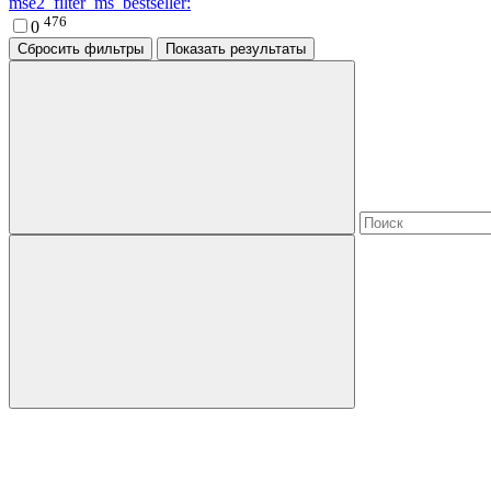
mse2_filter_ms_bestseller:
476
0
Сбросить фильтры
Показать результаты