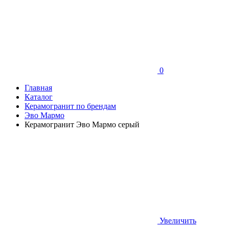
0
Главная
Каталог
Керамогранит по брендам
Эво Мармо
Керамогранит Эво Мармо серый
Увеличить