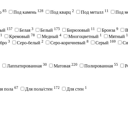
85
128
2
11
во
Под камень
Под кварц
Под металл
Под м
157
3
175
11
9
вый
Белая
Белый
Бирюзовый
Бронза
В
71
78
4
1
1
Кремовый
Медный
Многоцветный
Мятный
3
2
8
169
ебро
Серо-белый
Серо-коричневый
Серый
С
30
220
55
Лаппатированная
Матовая
Полированная
Р
67
172
1
ля пола
Для пола/стен
Для стен