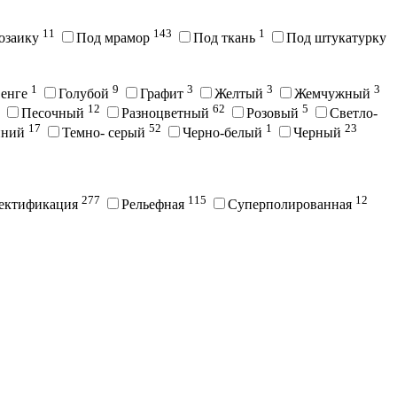
11
143
1
озаику
Под мрамор
Под ткань
Под штукатурку
1
9
3
3
3
енге
Голубой
Графит
Желтый
Жемчужный
12
62
5
Песочный
Разноцветный
Розовый
Светло-
17
52
1
23
иний
Темно- серый
Черно-белый
Черный
277
115
12
ектификация
Рельефная
Суперполированная