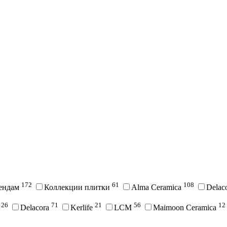
172
61
108
рендам
Коллекции плитки
Alma Ceramica
Delac
26
71
21
56
12
i
Delacora
Kerlife
LCM
Maimoon Ceramica