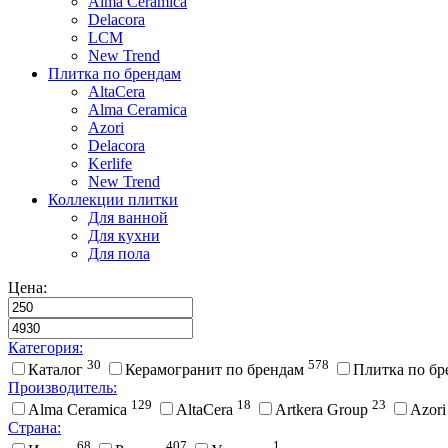
Alma Ceramica
Delacora
LCM
New Trend
Плитка по брендам
AltaCera
Аlma Ceramica
Azori
Delacora
Kerlife
New Trend
Коллекции плитки
Для ванной
Для кухни
Для пола
Цена:
Категория:
30
578
Каталог
Керамогранит по брендам
Плитка по б
Производитель:
129
18
23
Alma Ceramica
AltaCera
Artkera Group
Azor
Страна:
68
407
1