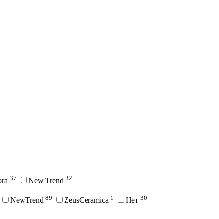
37
32
ora
New Trend
89
1
30
NewTrend
ZeusCeramica
Нет