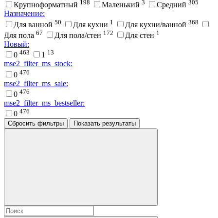
198
3
305
Крупноформатный
Маленький
Средний
Назначение:
50
1
368
Для ванной
Для кухни
Для кухни/ванной
67
172
1
Для пола
Для пола/стен
Для стен
Новый:
463
13
0
1
mse2_filter_ms_stock:
476
0
mse2_filter_ms_sale:
476
0
mse2_filter_ms_bestseller:
476
0
Сбросить фильтры
Показать результаты