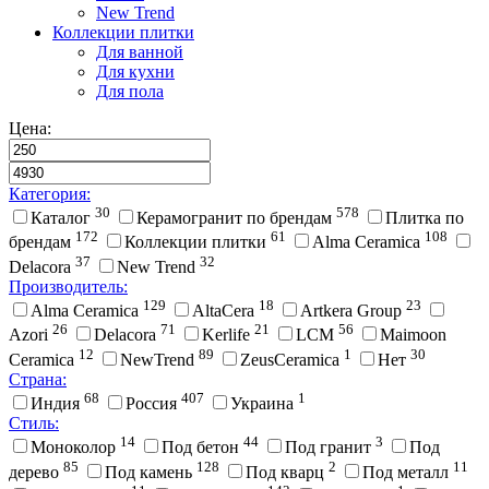
New Trend
Коллекции плитки
Для ванной
Для кухни
Для пола
Цена:
Категория:
30
578
Каталог
Керамогранит по брендам
Плитка по
172
61
108
брендам
Коллекции плитки
Alma Ceramica
37
32
Delacora
New Trend
Производитель:
129
18
23
Alma Ceramica
AltaCera
Artkera Group
26
71
21
56
Azori
Delacora
Kerlife
LCM
Maimoon
12
89
1
30
Ceramica
NewTrend
ZeusCeramica
Нет
Страна:
68
407
1
Индия
Россия
Украина
Стиль:
14
44
3
Моноколор
Под бетон
Под гранит
Под
85
128
2
11
дерево
Под камень
Под кварц
Под металл