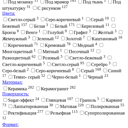
11
143
1
Под мозаику
Под мрамор
Под ткань
Под
31
127
штукатурку
С рисунком
Цвета:
3
1
10
Cветло-серый
Cеро-коричневый
Cерый
157
3
175
11
Бежевый
Белая
Белый
Бирюзовый
9
1
9
3
3
Бронза
Венге
Голубой
Графит
Желтый
3
12
7
16
Жемчужный
Зеленый
Золотой
Каштановый
71
78
4
Коричневый
Кремовый
Медный
1
1
12
Многоцветный
Мятный
Песочный
62
5
3
Разноцветный
Розовый
Светло-бежевый
5
95
3
Светло-коричневый
Светло-серый
Серебро
2
8
169
Серо-белый
Серо-коричневый
Серый
Синий
17
52
1
23
Темно- серый
Черно-белый
Черный
Материал:
202
282
Керамика
Керамогранит
Поверхность:
24
107
5
Sugar-эффект
Глянцевая
Граниль
Карвинг
73
30
220
55
Лаппатированная
Матовая
Полированная
277
115
Ректификация
Рельефная
Суперполированная
12
Формат: