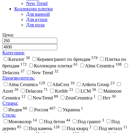
New Trend
Коллекции плитки
Для ванной
Для кухни
Для пола
Цена:
Категория:
30
578
Каталог
Керамогранит по брендам
Плитка по
172
61
108
брендам
Коллекции плитки
Alma Ceramica
37
32
Delacora
New Trend
Производитель:
129
18
23
Alma Ceramica
AltaCera
Artkera Group
26
71
21
56
Azori
Delacora
Kerlife
LCM
Maimoon
12
89
1
30
Ceramica
NewTrend
ZeusCeramica
Нет
Страна:
68
407
1
Индия
Россия
Украина
Стиль:
14
44
3
Моноколор
Под бетон
Под гранит
Под
85
128
2
11
дерево
Под камень
Под кварц
Под металл