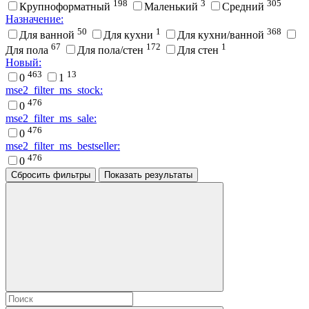
198
3
305
Крупноформатный
Маленький
Средний
Назначение:
50
1
368
Для ванной
Для кухни
Для кухни/ванной
67
172
1
Для пола
Для пола/стен
Для стен
Новый:
463
13
0
1
mse2_filter_ms_stock:
476
0
mse2_filter_ms_sale:
476
0
mse2_filter_ms_bestseller:
476
0
Сбросить фильтры
Показать результаты