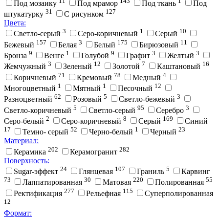
11
143
1
Под мозаику
Под мрамор
Под ткань
Под
31
127
штукатурку
С рисунком
Цвета:
3
1
10
Cветло-серый
Cеро-коричневый
Cерый
157
3
175
11
Бежевый
Белая
Белый
Бирюзовый
9
1
9
3
3
Бронза
Венге
Голубой
Графит
Желтый
3
12
7
16
Жемчужный
Зеленый
Золотой
Каштановый
71
78
4
Коричневый
Кремовый
Медный
1
1
12
Многоцветный
Мятный
Песочный
62
5
3
Разноцветный
Розовый
Светло-бежевый
5
95
3
Светло-коричневый
Светло-серый
Серебро
2
8
169
Серо-белый
Серо-коричневый
Серый
Синий
17
52
1
23
Темно- серый
Черно-белый
Черный
Материал:
202
282
Керамика
Керамогранит
Поверхность:
24
107
5
Sugar-эффект
Глянцевая
Граниль
Карвинг
73
30
220
55
Лаппатированная
Матовая
Полированная
277
115
Ректификация
Рельефная
Суперполированная
12
Формат: