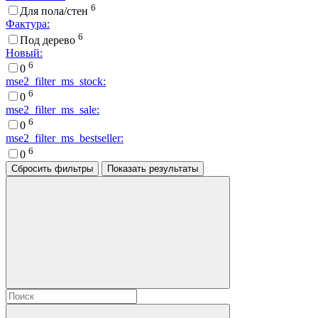
6
Для пола/стен
Фактура:
6
Под дерево
Новый:
6
0
mse2_filter_ms_stock:
6
0
mse2_filter_ms_sale:
6
0
mse2_filter_ms_bestseller:
6
0
Сбросить фильтры
Показать результаты