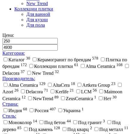
New Trend
Коллекции плитки
Для ванной
Для кухни
Для пола
Цена:
Категория:
30
578
Каталог
Керамогранит по брендам
Плитка по
172
61
108
брендам
Коллекции плитки
Alma Ceramica
37
32
Delacora
New Trend
Производитель:
129
18
23
Alma Ceramica
AltaCera
Artkera Group
26
71
21
56
Azori
Delacora
Kerlife
LCM
Maimoon
12
89
1
30
Ceramica
NewTrend
ZeusCeramica
Нет
Страна:
68
407
1
Индия
Россия
Украина
Стиль:
14
44
3
Моноколор
Под бетон
Под гранит
Под
85
128
2
11
дерево
Под камень
Под кварц
Под металл