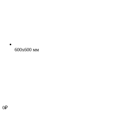
600х600 мм
0
₽