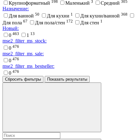
198
3
305
Крупноформатный
Маленький
Средний
Назначение:
50
1
368
Для ванной
Для кухни
Для кухни/ванной
67
172
1
Для пола
Для пола/стен
Для стен
Новый:
463
13
0
1
mse2_filter_ms_stock:
476
0
mse2_filter_ms_sale:
476
0
mse2_filter_ms_bestseller:
476
0
Сбросить фильтры
Показать результаты