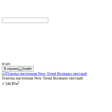
м
шт.
В корзину
Плитка настенная New Trend Волкано светлый
2
1 540 ₽/м