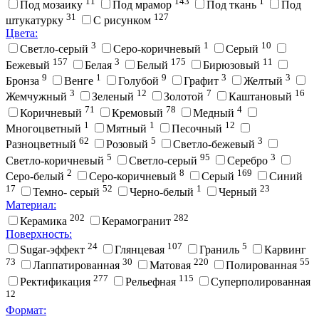
11
143
1
Под мозаику
Под мрамор
Под ткань
Под
31
127
штукатурку
С рисунком
Цвета:
3
1
10
Cветло-серый
Cеро-коричневый
Cерый
157
3
175
11
Бежевый
Белая
Белый
Бирюзовый
9
1
9
3
3
Бронза
Венге
Голубой
Графит
Желтый
3
12
7
16
Жемчужный
Зеленый
Золотой
Каштановый
71
78
4
Коричневый
Кремовый
Медный
1
1
12
Многоцветный
Мятный
Песочный
62
5
3
Разноцветный
Розовый
Светло-бежевый
5
95
3
Светло-коричневый
Светло-серый
Серебро
2
8
169
Серо-белый
Серо-коричневый
Серый
Синий
17
52
1
23
Темно- серый
Черно-белый
Черный
Материал:
202
282
Керамика
Керамогранит
Поверхность:
24
107
5
Sugar-эффект
Глянцевая
Граниль
Карвинг
73
30
220
55
Лаппатированная
Матовая
Полированная
277
115
Ректификация
Рельефная
Суперполированная
12
Формат: