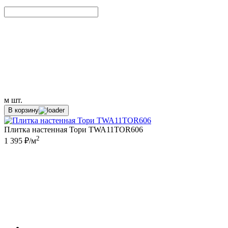
м
шт.
В корзину
Плитка настенная Тори TWA11TOR606
2
1 395 ₽/м