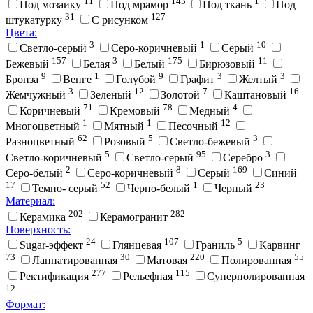
11
143
1
Под мозаику
Под мрамор
Под ткань
Под
31
127
штукатурку
С рисунком
Цвета:
3
1
10
Cветло-серый
Cеро-коричневый
Cерый
157
3
175
11
Бежевый
Белая
Белый
Бирюзовый
9
1
9
3
3
Бронза
Венге
Голубой
Графит
Желтый
3
12
7
16
Жемчужный
Зеленый
Золотой
Каштановый
71
78
4
Коричневый
Кремовый
Медный
1
1
12
Многоцветный
Мятный
Песочный
62
5
3
Разноцветный
Розовый
Светло-бежевый
5
95
3
Светло-коричневый
Светло-серый
Серебро
2
8
169
Серо-белый
Серо-коричневый
Серый
Синий
17
52
1
23
Темно- серый
Черно-белый
Черный
Материал:
202
282
Керамика
Керамогранит
Поверхность:
24
107
5
Sugar-эффект
Глянцевая
Граниль
Карвинг
73
30
220
55
Лаппатированная
Матовая
Полированная
277
115
Ректификация
Рельефная
Суперполированная
12
Формат: