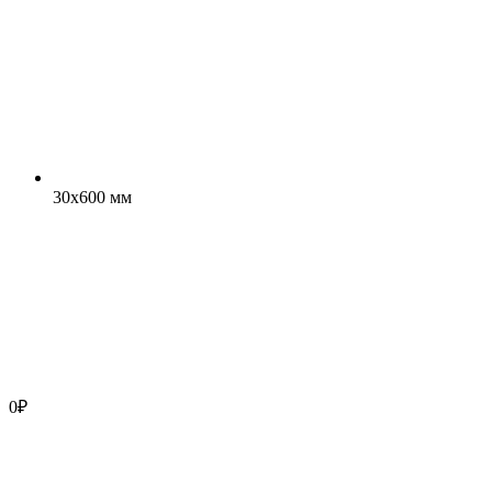
30x600 мм
0
₽