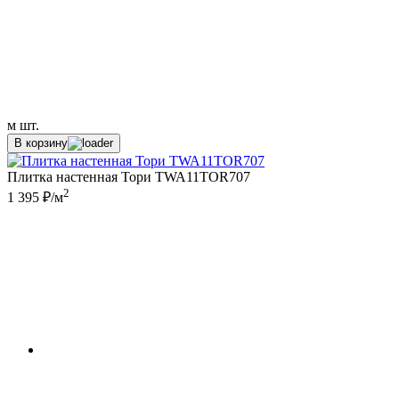
м
шт.
В корзину
Плитка настенная Тори TWA11TOR707
2
1 395 ₽/м