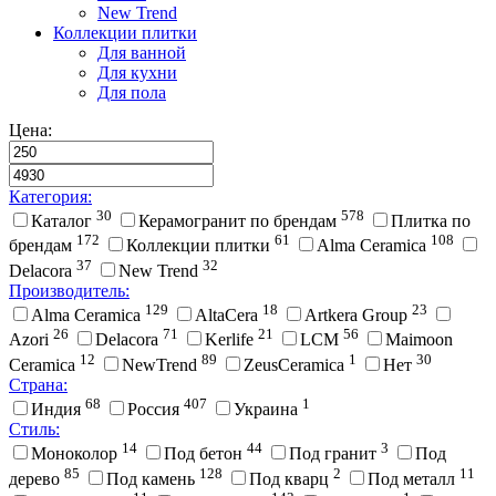
New Trend
Коллекции плитки
Для ванной
Для кухни
Для пола
Цена:
Категория:
30
578
Каталог
Керамогранит по брендам
Плитка по
172
61
108
брендам
Коллекции плитки
Alma Ceramica
37
32
Delacora
New Trend
Производитель:
129
18
23
Alma Ceramica
AltaCera
Artkera Group
26
71
21
56
Azori
Delacora
Kerlife
LCM
Maimoon
12
89
1
30
Ceramica
NewTrend
ZeusCeramica
Нет
Страна:
68
407
1
Индия
Россия
Украина
Стиль:
14
44
3
Моноколор
Под бетон
Под гранит
Под
85
128
2
11
дерево
Под камень
Под кварц
Под металл