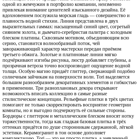
одной из жемчужин в портфолио компании, неизменно
привлекая внимание ценителей изысканного дизайна. Её
вдохновением послужила морская гладь — совершенство и
плавность водной стихии. Линия представлена в двух
выразительных гаммах: насыщенный синий цвет, согретый
сиянием золота, и дымчато-серебристая палитра с холодным
блеском платины. Сквозным мотивом, объединяющим всю
серию, становится волнообразный поток, чей
завораживающий характер мастерски передан приёмом
третьего обжига. Золотые и платиновые линии мягко
подчёркивают изгибы рисунка, люстр добавляет глубины, а
прозрачная ветроза точно воспроизводит ощущение водной
толщи. Особую магию придаёт глиттер, сверкающий подобно
солнечным зайчикам на поверхности волн. Tori выделяется
большим разнообразием декоративных элементов и гибкостью
в применении. Три разноплановых декора открывают
возможность вписать коллекцию в самые разные
стилистические концепции. Рельефные плитки в трёх цветах
помогают не только скорректировать восприятие геометрии
комнаты, но и выгодно подчеркнуть её сильные стороны.
Бордюры с глиттером и металлическим блеском вносят нотку
торжественности, тогда как гладкая базовая плитка в трёх
оттенках придётся по душе сторонникам сдержанной, лёгкой
эстетики. Керамогранит в тон основе дополняет
комплектацию. Tori — это не просто плитка, а заявленный