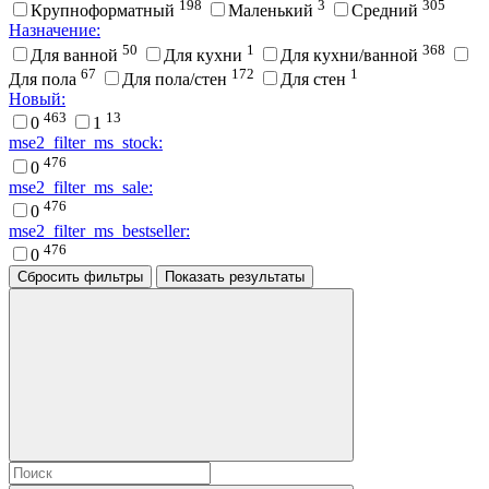
198
3
305
Крупноформатный
Маленький
Средний
Назначение:
50
1
368
Для ванной
Для кухни
Для кухни/ванной
67
172
1
Для пола
Для пола/стен
Для стен
Новый:
463
13
0
1
mse2_filter_ms_stock:
476
0
mse2_filter_ms_sale:
476
0
mse2_filter_ms_bestseller:
476
0
Сбросить фильтры
Показать результаты