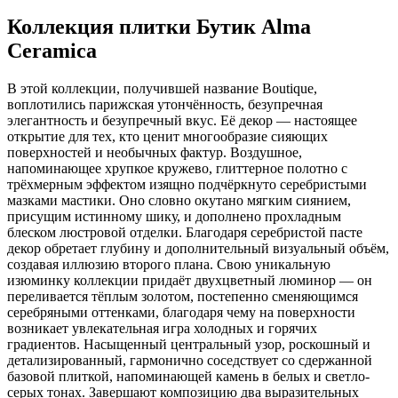
Коллекция плитки Бутик Аlma
Ceramica
В этой коллекции, получившей название Boutique,
воплотились парижская утончённость, безупречная
элегантность и безупречный вкус. Её декор — настоящее
открытие для тех, кто ценит многообразие сияющих
поверхностей и необычных фактур. Воздушное,
напоминающее хрупкое кружево, глиттерное полотно с
трёхмерным эффектом изящно подчёркнуто серебристыми
мазками мастики. Оно словно окутано мягким сиянием,
присущим истинному шику, и дополнено прохладным
блеском люстровой отделки. Благодаря серебристой пасте
декор обретает глубину и дополнительный визуальный объём,
создавая иллюзию второго плана. Свою уникальную
изюминку коллекции придаёт двухцветный люминор — он
переливается тёплым золотом, постепенно сменяющимся
серебряными оттенками, благодаря чему на поверхности
возникает увлекательная игра холодных и горячих
градиентов. Насыщенный центральный узор, роскошный и
детализированный, гармонично соседствует со сдержанной
базовой плиткой, напоминающей камень в белых и светло-
серых тонах. Завершают композицию два выразительных