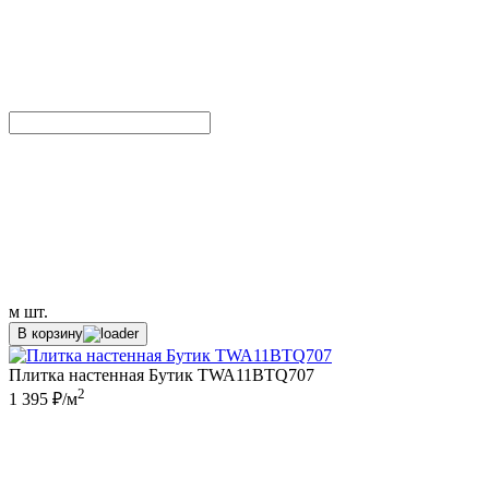
м
шт.
В корзину
Плитка настенная Бутик TWA11BTQ707
2
1 395 ₽/м