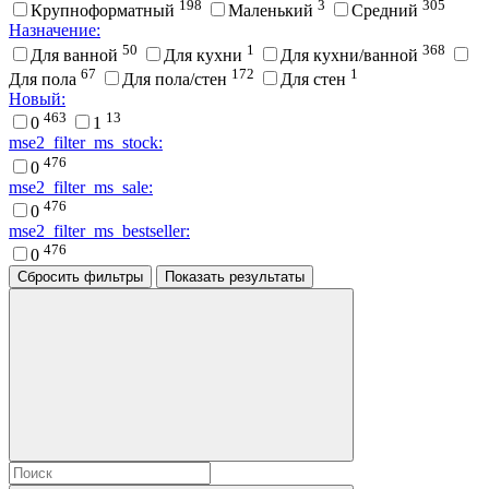
198
3
305
Крупноформатный
Маленький
Средний
Назначение:
50
1
368
Для ванной
Для кухни
Для кухни/ванной
67
172
1
Для пола
Для пола/стен
Для стен
Новый:
463
13
0
1
mse2_filter_ms_stock:
476
0
mse2_filter_ms_sale:
476
0
mse2_filter_ms_bestseller:
476
0
Сбросить фильтры
Показать результаты