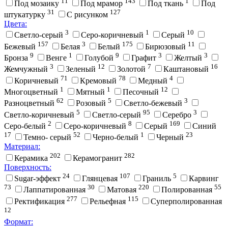
11
143
1
Под мозаику
Под мрамор
Под ткань
Под
31
127
штукатурку
С рисунком
Цвета:
3
1
10
Cветло-серый
Cеро-коричневый
Cерый
157
3
175
11
Бежевый
Белая
Белый
Бирюзовый
9
1
9
3
3
Бронза
Венге
Голубой
Графит
Желтый
3
12
7
16
Жемчужный
Зеленый
Золотой
Каштановый
71
78
4
Коричневый
Кремовый
Медный
1
1
12
Многоцветный
Мятный
Песочный
62
5
3
Разноцветный
Розовый
Светло-бежевый
5
95
3
Светло-коричневый
Светло-серый
Серебро
2
8
169
Серо-белый
Серо-коричневый
Серый
Синий
17
52
1
23
Темно- серый
Черно-белый
Черный
Материал:
202
282
Керамика
Керамогранит
Поверхность:
24
107
5
Sugar-эффект
Глянцевая
Граниль
Карвинг
73
30
220
55
Лаппатированная
Матовая
Полированная
277
115
Ректификация
Рельефная
Суперполированная
12
Формат: