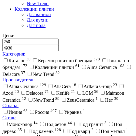
New Trend
Коллекции плитки
Для ванной
Для кухни
Для пола
Цена:
Категория:
30
578
Каталог
Керамогранит по брендам
Плитка по
172
61
108
брендам
Коллекции плитки
Alma Ceramica
37
32
Delacora
New Trend
Производитель:
129
18
23
Alma Ceramica
AltaCera
Artkera Group
26
71
21
56
Azori
Delacora
Kerlife
LCM
Maimoon
12
89
1
30
Ceramica
NewTrend
ZeusCeramica
Нет
Страна:
68
407
1
Индия
Россия
Украина
Стиль:
14
44
3
Моноколор
Под бетон
Под гранит
Под
85
128
2
11
дерево
Под камень
Под кварц
Под металл