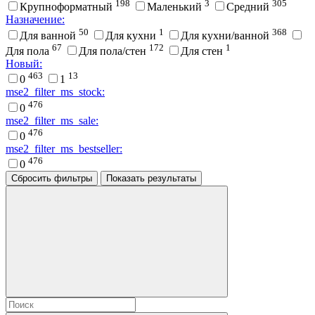
198
3
305
Крупноформатный
Маленький
Средний
Назначение:
50
1
368
Для ванной
Для кухни
Для кухни/ванной
67
172
1
Для пола
Для пола/стен
Для стен
Новый:
463
13
0
1
mse2_filter_ms_stock:
476
0
mse2_filter_ms_sale:
476
0
mse2_filter_ms_bestseller:
476
0
Сбросить фильтры
Показать результаты