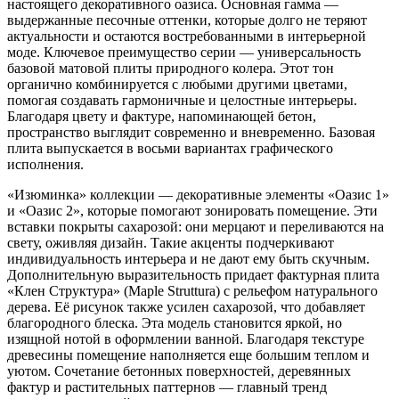
настоящего декоративного оазиса. Основная гамма —
выдержанные песочные оттенки, которые долго не теряют
актуальности и остаются востребованными в интерьерной
моде. Ключевое преимущество серии — универсальность
базовой матовой плиты природного колера. Этот тон
органично комбинируется с любыми другими цветами,
помогая создавать гармоничные и целостные интерьеры.
Благодаря цвету и фактуре, напоминающей бетон,
пространство выглядит современно и вневременно. Базовая
плита выпускается в восьми вариантах графического
исполнения.
«Изюминка» коллекции — декоративные элементы «Оазис 1»
и «Оазис 2», которые помогают зонировать помещение. Эти
вставки покрыты сахарозой: они мерцают и переливаются на
свету, оживляя дизайн. Такие акценты подчеркивают
индивидуальность интерьера и не дают ему быть скучным.
Дополнительную выразительность придает фактурная плита
«Клен Структура» (Maple Struttura) с рельефом натурального
дерева. Её рисунок также усилен сахарозой, что добавляет
благородного блеска. Эта модель становится яркой, но
изящной нотой в оформлении ванной. Благодаря текстуре
древесины помещение наполняется еще большим теплом и
уютом. Сочетание бетонных поверхностей, деревянных
фактур и растительных паттернов — главный тренд