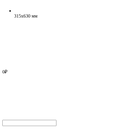
315x630 мм
0
₽