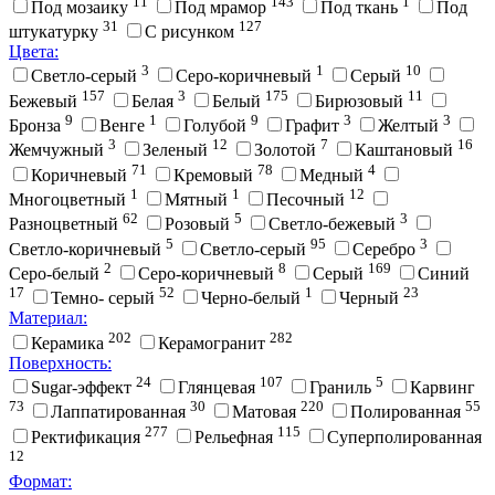
11
143
1
Под мозаику
Под мрамор
Под ткань
Под
31
127
штукатурку
С рисунком
Цвета:
3
1
10
Cветло-серый
Cеро-коричневый
Cерый
157
3
175
11
Бежевый
Белая
Белый
Бирюзовый
9
1
9
3
3
Бронза
Венге
Голубой
Графит
Желтый
3
12
7
16
Жемчужный
Зеленый
Золотой
Каштановый
71
78
4
Коричневый
Кремовый
Медный
1
1
12
Многоцветный
Мятный
Песочный
62
5
3
Разноцветный
Розовый
Светло-бежевый
5
95
3
Светло-коричневый
Светло-серый
Серебро
2
8
169
Серо-белый
Серо-коричневый
Серый
Синий
17
52
1
23
Темно- серый
Черно-белый
Черный
Материал:
202
282
Керамика
Керамогранит
Поверхность:
24
107
5
Sugar-эффект
Глянцевая
Граниль
Карвинг
73
30
220
55
Лаппатированная
Матовая
Полированная
277
115
Ректификация
Рельефная
Суперполированная
12
Формат: