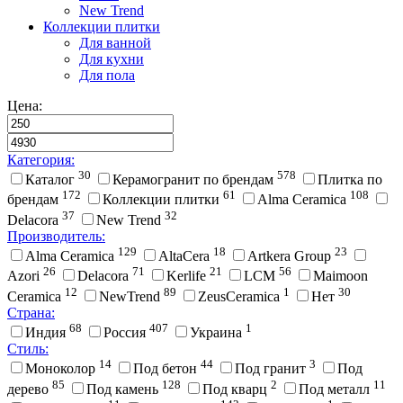
New Trend
Коллекции плитки
Для ванной
Для кухни
Для пола
Цена:
Категория:
30
578
Каталог
Керамогранит по брендам
Плитка по
172
61
108
брендам
Коллекции плитки
Alma Ceramica
37
32
Delacora
New Trend
Производитель:
129
18
23
Alma Ceramica
AltaCera
Artkera Group
26
71
21
56
Azori
Delacora
Kerlife
LCM
Maimoon
12
89
1
30
Ceramica
NewTrend
ZeusCeramica
Нет
Страна:
68
407
1
Индия
Россия
Украина
Стиль:
14
44
3
Моноколор
Под бетон
Под гранит
Под
85
128
2
11
дерево
Под камень
Под кварц
Под металл