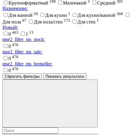
198
3
305
Крупноформатный
Маленький
Средний
Назначение:
50
1
368
Для ванной
Для кухни
Для кухни/ванной
67
172
1
Для пола
Для пола/стен
Для стен
Новый:
463
13
0
1
mse2_filter_ms_stock:
476
0
mse2_filter_ms_sale:
476
0
mse2_filter_ms_bestseller:
476
0
Сбросить фильтры
Показать результаты