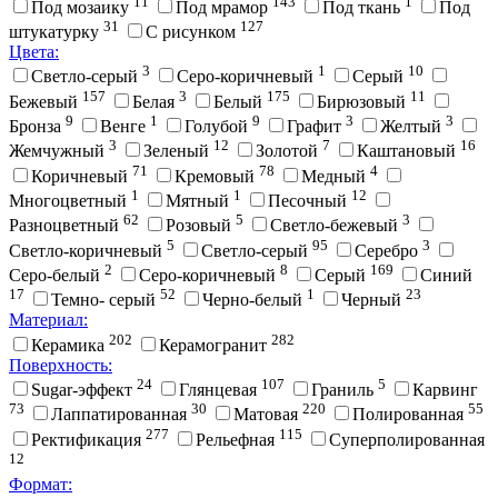
11
143
1
Под мозаику
Под мрамор
Под ткань
Под
31
127
штукатурку
С рисунком
Цвета:
3
1
10
Cветло-серый
Cеро-коричневый
Cерый
157
3
175
11
Бежевый
Белая
Белый
Бирюзовый
9
1
9
3
3
Бронза
Венге
Голубой
Графит
Желтый
3
12
7
16
Жемчужный
Зеленый
Золотой
Каштановый
71
78
4
Коричневый
Кремовый
Медный
1
1
12
Многоцветный
Мятный
Песочный
62
5
3
Разноцветный
Розовый
Светло-бежевый
5
95
3
Светло-коричневый
Светло-серый
Серебро
2
8
169
Серо-белый
Серо-коричневый
Серый
Синий
17
52
1
23
Темно- серый
Черно-белый
Черный
Материал:
202
282
Керамика
Керамогранит
Поверхность:
24
107
5
Sugar-эффект
Глянцевая
Граниль
Карвинг
73
30
220
55
Лаппатированная
Матовая
Полированная
277
115
Ректификация
Рельефная
Суперполированная
12
Формат: