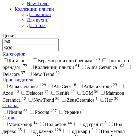
New Trend
Коллекции плитки
Для ванной
Для кухни
Для пола
Цена:
Категория:
30
578
Каталог
Керамогранит по брендам
Плитка по
172
61
108
брендам
Коллекции плитки
Alma Ceramica
37
32
Delacora
New Trend
Производитель:
129
18
23
Alma Ceramica
AltaCera
Artkera Group
26
71
21
56
Azori
Delacora
Kerlife
LCM
Maimoon
12
89
1
30
Ceramica
NewTrend
ZeusCeramica
Нет
Страна:
68
407
1
Индия
Россия
Украина
Стиль:
14
44
3
Моноколор
Под бетон
Под гранит
Под
85
128
2
11
дерево
Под камень
Под кварц
Под металл