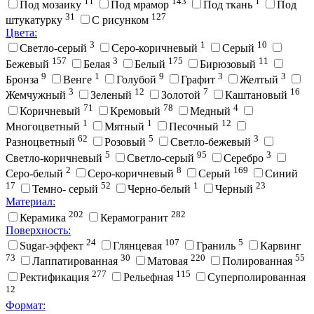
11
143
1
Под мозаику
Под мрамор
Под ткань
Под
31
127
штукатурку
С рисунком
Цвета:
3
1
10
Cветло-серый
Cеро-коричневый
Cерый
157
3
175
11
Бежевый
Белая
Белый
Бирюзовый
9
1
9
3
3
Бронза
Венге
Голубой
Графит
Желтый
3
12
7
16
Жемчужный
Зеленый
Золотой
Каштановый
71
78
4
Коричневый
Кремовый
Медный
1
1
12
Многоцветный
Мятный
Песочный
62
5
3
Разноцветный
Розовый
Светло-бежевый
5
95
3
Светло-коричневый
Светло-серый
Серебро
2
8
169
Серо-белый
Серо-коричневый
Серый
Синий
17
52
1
23
Темно- серый
Черно-белый
Черный
Материал:
202
282
Керамика
Керамогранит
Поверхность:
24
107
5
Sugar-эффект
Глянцевая
Граниль
Карвинг
73
30
220
55
Лаппатированная
Матовая
Полированная
277
115
Ректификация
Рельефная
Суперполированная
12
Формат: