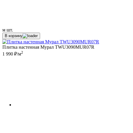
м
шт.
В корзину
Плитка настенная Мурал TWU3090MUR07R
2
1 990 ₽/м