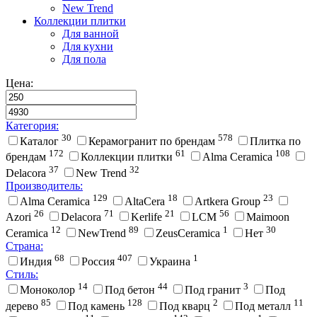
New Trend
Коллекции плитки
Для ванной
Для кухни
Для пола
Цена:
Категория:
30
578
Каталог
Керамогранит по брендам
Плитка по
172
61
108
брендам
Коллекции плитки
Alma Ceramica
37
32
Delacora
New Trend
Производитель:
129
18
23
Alma Ceramica
AltaCera
Artkera Group
26
71
21
56
Azori
Delacora
Kerlife
LCM
Maimoon
12
89
1
30
Ceramica
NewTrend
ZeusCeramica
Нет
Страна:
68
407
1
Индия
Россия
Украина
Стиль:
14
44
3
Моноколор
Под бетон
Под гранит
Под
85
128
2
11
дерево
Под камень
Под кварц
Под металл