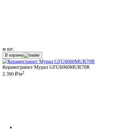
м
шт.
В корзину
Керамогранит Мурал GFU6060MUR70R
2
2 390 ₽/м