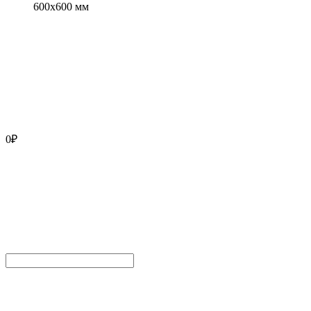
600x600 мм
0
₽