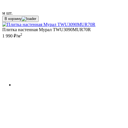
м
шт.
В корзину
Плитка настенная Мурал TWU3090MUR70R
2
1 990 ₽/м