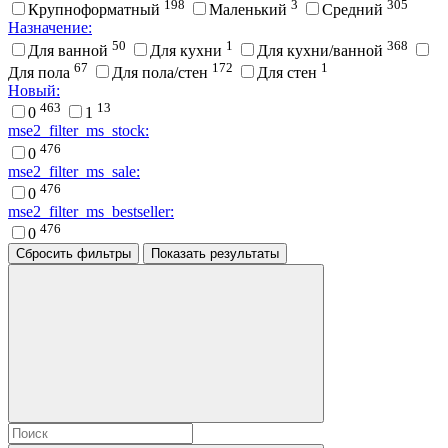
198
3
305
Крупноформатный
Маленький
Средний
Назначение:
50
1
368
Для ванной
Для кухни
Для кухни/ванной
67
172
1
Для пола
Для пола/стен
Для стен
Новый:
463
13
0
1
mse2_filter_ms_stock:
476
0
mse2_filter_ms_sale:
476
0
mse2_filter_ms_bestseller:
476
0
Сбросить фильтры
Показать результаты