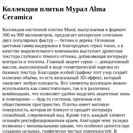
Коллекция плитки Мурал Аlma
Ceramica
Коллекция настенной плитки Mural, выпускаемая в формате
300 на 900 миллиметров, предлагает интересное сочетание
двух популярных фактур — бетона и дерева. Основная
цветовая гамма выдержана в благородных серых тонах, а в
качестве выразительного компаньона выступает древесная
текстура глубокого тёмного оттенка, добавляющая интерьеру
контраста и теплоты. Главный акцент серии — декоративный
массив, выполненный в виде геометрической нарезки из
базовых текстур. Благодаря особой графике этот узор создаёт
иллюзию объёма, то есть визуальный 3D-эффект, который
оживляет любую плоскость. Все элементы коллекции можно
использовать как самостоятельно, так и в различных
комбинациях, что позволяет удобно выделять акцентные зоны
в помещении — будь то гостиная, прихожая или
общественное пространство. Плитка имеет матовую
поверхность, которая не бликует и придаёт интерьеру
спокойный, современный вид. Кроме того, каждый элемент
оснащён ректифицированным краем, благодаря чему укладка
возможна с минимальными швами, что особенно ценится при
создании цельных, графически чистых поверхностей. В