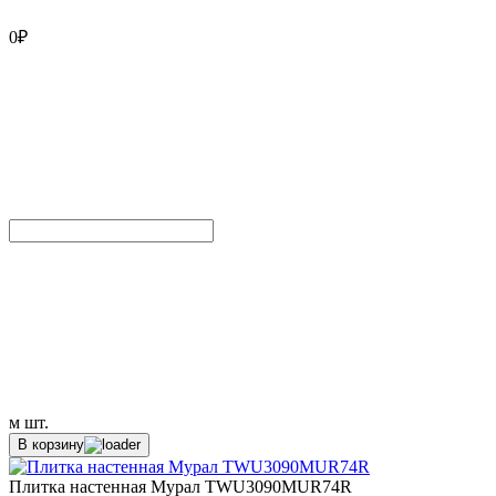
0
₽
м
шт.
В корзину
Плитка настенная Мурал TWU3090MUR74R