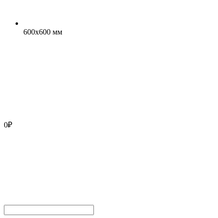
600x600 мм
0
₽