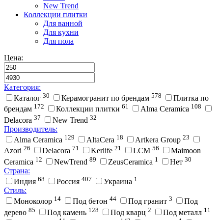
New Trend
Коллекции плитки
Для ванной
Для кухни
Для пола
Цена:
Категория:
30
578
Каталог
Керамогранит по брендам
Плитка по
172
61
108
брендам
Коллекции плитки
Alma Ceramica
37
32
Delacora
New Trend
Производитель:
129
18
23
Alma Ceramica
AltaCera
Artkera Group
26
71
21
56
Azori
Delacora
Kerlife
LCM
Maimoon
12
89
1
30
Ceramica
NewTrend
ZeusCeramica
Нет
Страна:
68
407
1
Индия
Россия
Украина
Стиль:
14
44
3
Моноколор
Под бетон
Под гранит
Под
85
128
2
11
дерево
Под камень
Под кварц
Под металл