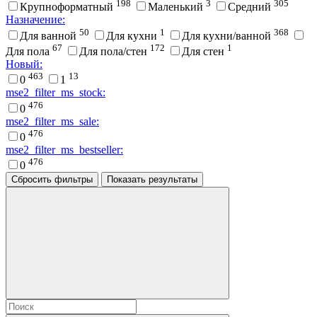
198
3
305
Крупноформатный
Маленький
Средний
Назначение:
50
1
368
Для ванной
Для кухни
Для кухни/ванной
67
172
1
Для пола
Для пола/стен
Для стен
Новый:
463
13
0
1
mse2_filter_ms_stock:
476
0
mse2_filter_ms_sale:
476
0
mse2_filter_ms_bestseller:
476
0
Сбросить фильтры
Показать результаты