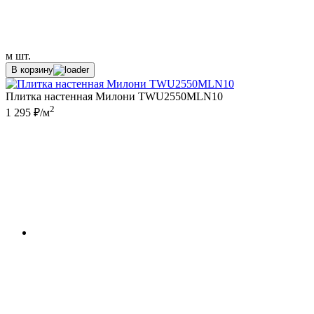
м
шт.
В корзину
Плитка настенная Милони TWU2550MLN10
2
1 295 ₽/м