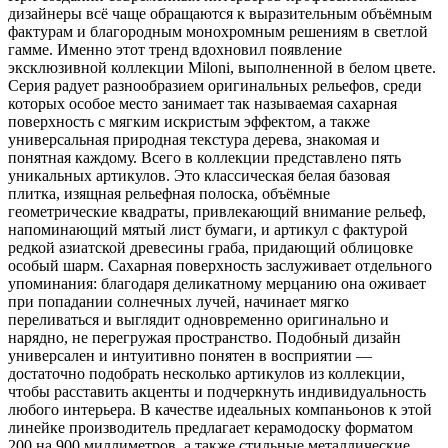
дизайнеры всё чаще обращаются к выразительным объёмным
фактурам и благородным монохромным решениям в светлой
гамме. Именно этот тренд вдохновил появление
эксклюзивной коллекции Miloni, выполненной в белом цвете.
Серия радует разнообразием оригинальных рельефов, среди
которых особое место занимает так называемая сахарная
поверхность с мягким искристым эффектом, а также
универсальная природная текстура дерева, знакомая и
понятная каждому. Всего в коллекции представлено пять
уникальных артикулов. Это классическая белая базовая
плитка, изящная рельефная полоска, объёмные
геометрические квадраты, привлекающий внимание рельеф,
напоминающий мятый лист бумаги, и артикул с фактурой
редкой азиатской древесины граба, придающий облицовке
особый шарм. Сахарная поверхность заслуживает отдельного
упоминания: благодаря деликатному мерцанию она оживает
при попадании солнечных лучей, начинает мягко
переливаться и выглядит одновременно оригинально и
нарядно, не перегружая пространство. Подобный дизайн
универсален и интуитивно понятен в восприятии —
достаточно подобрать несколько артикулов из коллекции,
чтобы расставить акценты и подчеркнуть индивидуальность
любого интерьера. В качестве идеальных компаньонов к этой
линейке производитель предлагает керамодоску форматом
200 на 900 миллиметров, а также стильные металлические