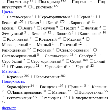
11
143
1
Под мозаику
Под мрамор
Под ткань
Под
31
127
штукатурку
С рисунком
Цвета:
3
1
10
Cветло-серый
Cеро-коричневый
Cерый
157
3
175
11
Бежевый
Белая
Белый
Бирюзовый
9
1
9
3
3
Бронза
Венге
Голубой
Графит
Желтый
3
12
7
16
Жемчужный
Зеленый
Золотой
Каштановый
71
78
4
Коричневый
Кремовый
Медный
1
1
12
Многоцветный
Мятный
Песочный
62
5
3
Разноцветный
Розовый
Светло-бежевый
5
95
3
Светло-коричневый
Светло-серый
Серебро
2
8
169
Серо-белый
Серо-коричневый
Серый
Синий
17
52
1
23
Темно- серый
Черно-белый
Черный
Материал:
202
282
Керамика
Керамогранит
Поверхность:
24
107
5
Sugar-эффект
Глянцевая
Граниль
Карвинг
73
30
220
55
Лаппатированная
Матовая
Полированная
277
115
Ректификация
Рельефная
Суперполированная
12
Формат: