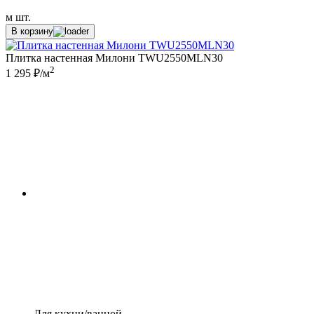
м
шт.
В корзину
Плитка настенная Милони TWU2550MLN30
2
1 295 ₽/м
Для кухни/ванной