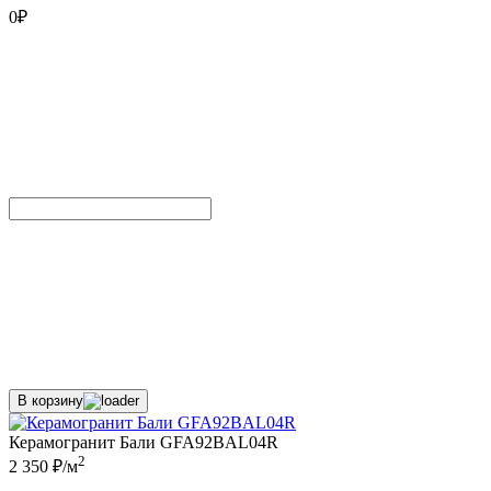
0
₽
В корзину
Керамогранит Бали GFA92BAL04R
2
2 350 ₽/м