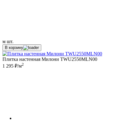
м
шт.
В корзину
Плитка настенная Милони TWU2550MLN00
2
1 295 ₽/м