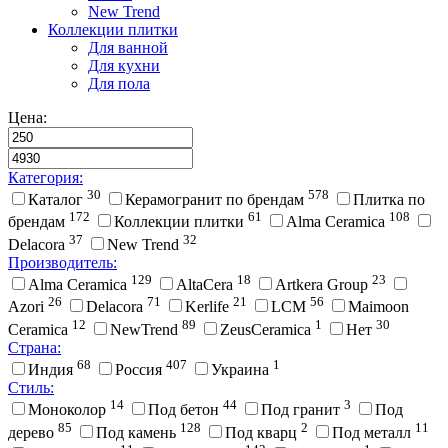
New Trend
Коллекции плитки
Для ванной
Для кухни
Для пола
Цена:
Категория:
30
578
Каталог
Керамогранит по брендам
Плитка по
172
61
108
брендам
Коллекции плитки
Alma Ceramica
37
32
Delacora
New Trend
Производитель:
129
18
23
Alma Ceramica
AltaCera
Artkera Group
26
71
21
56
Azori
Delacora
Kerlife
LCM
Maimoon
12
89
1
30
Ceramica
NewTrend
ZeusCeramica
Нет
Страна:
68
407
1
Индия
Россия
Украина
Стиль:
14
44
3
Моноколор
Под бетон
Под гранит
Под
85
128
2
11
дерево
Под камень
Под кварц
Под металл