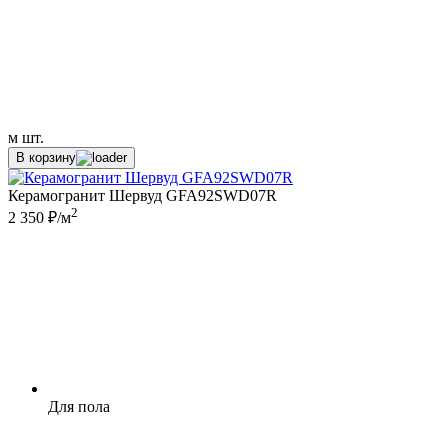
м
шт.
В корзину
Керамогранит Шервуд GFA92SWD07R
2
2 350 ₽/м
Для пола