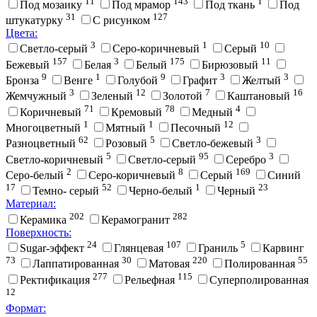
11
143
1
Под мозаику
Под мрамор
Под ткань
Под
31
127
штукатурку
С рисунком
Цвета:
3
1
10
Cветло-серый
Cеро-коричневый
Cерый
157
3
175
11
Бежевый
Белая
Белый
Бирюзовый
9
1
9
3
3
Бронза
Венге
Голубой
Графит
Желтый
3
12
7
16
Жемчужный
Зеленый
Золотой
Каштановый
71
78
4
Коричневый
Кремовый
Медный
1
1
12
Многоцветный
Мятный
Песочный
62
5
3
Разноцветный
Розовый
Светло-бежевый
5
95
3
Светло-коричневый
Светло-серый
Серебро
2
8
169
Серо-белый
Серо-коричневый
Серый
Синий
17
52
1
23
Темно- серый
Черно-белый
Черный
Материал:
202
282
Керамика
Керамогранит
Поверхность:
24
107
5
Sugar-эффект
Глянцевая
Граниль
Карвинг
73
30
220
55
Лаппатированная
Матовая
Полированная
277
115
Ректификация
Рельефная
Суперполированная
12
Формат: