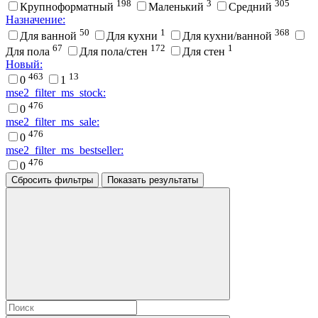
198
3
305
Крупноформатный
Маленький
Средний
Назначение:
50
1
368
Для ванной
Для кухни
Для кухни/ванной
67
172
1
Для пола
Для пола/стен
Для стен
Новый:
463
13
0
1
mse2_filter_ms_stock:
476
0
mse2_filter_ms_sale:
476
0
mse2_filter_ms_bestseller:
476
0
Сбросить фильтры
Показать результаты