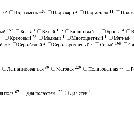
85
128
2
11
во
Под камень
Под кварц
Под металл
Под м
157
3
175
11
9
вый
Белая
Белый
Бирюзовый
Бронза
В
71
78
4
1
1
Кремовый
Медный
Многоцветный
Мятный
3
2
8
169
ебро
Серо-белый
Серо-коричневый
Серый
С
30
220
55
Лаппатированная
Матовая
Полированная
Р
67
172
1
ля пола
Для пола/стен
Для стен