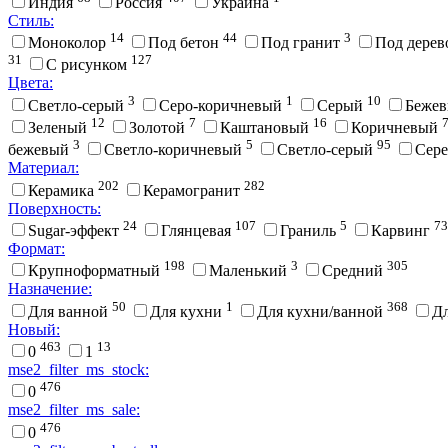
Индия
Россия
Украина
Стиль:
14
44
3
Моноколор
Под бетон
Под гранит
Под дере
31
127
С рисунком
Цвета:
3
1
10
Cветло-серый
Cеро-коричневый
Cерый
Беже
12
7
16
Зеленый
Золотой
Каштановый
Коричневый
3
5
95
бежевый
Светло-коричневый
Светло-серый
Сер
Материал:
202
282
Керамика
Керамогранит
Поверхность:
24
107
5
73
Sugar-эффект
Глянцевая
Граниль
Карвинг
Формат:
198
3
305
Крупноформатный
Маленький
Средний
Назначение:
50
1
368
Для ванной
Для кухни
Для кухни/ванной
Д
Новый:
463
13
0
1
mse2_filter_ms_stock:
476
0
mse2_filter_ms_sale:
476
0