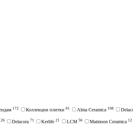
172
61
108
рендам
Коллекции плитки
Alma Ceramica
Delac
26
71
21
56
12
i
Delacora
Kerlife
LCM
Maimoon Ceramica