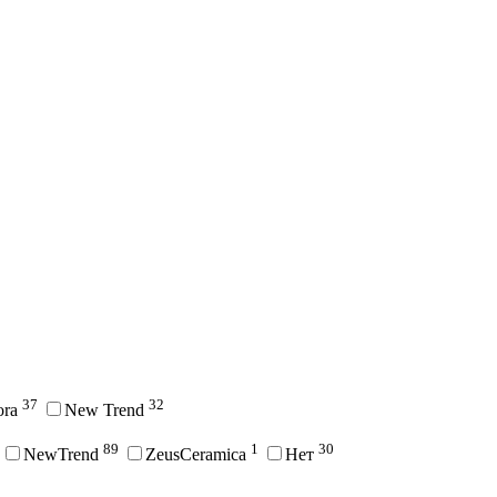
37
32
ora
New Trend
89
1
30
NewTrend
ZeusCeramica
Нет