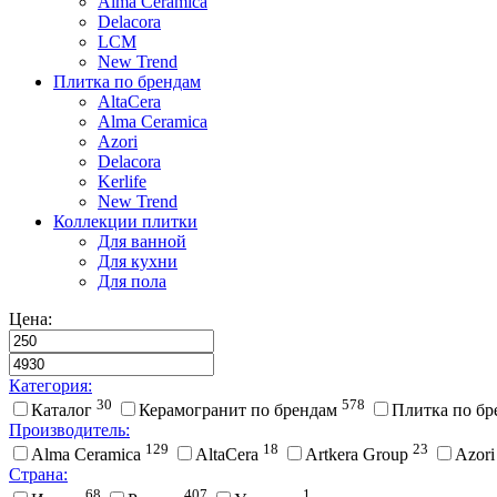
Alma Ceramica
Delacora
LCM
New Trend
Плитка по брендам
AltaCera
Аlma Ceramica
Azori
Delacora
Kerlife
New Trend
Коллекции плитки
Для ванной
Для кухни
Для пола
Цена:
Категория:
30
578
Каталог
Керамогранит по брендам
Плитка по б
Производитель:
129
18
23
Alma Ceramica
AltaCera
Artkera Group
Azor
Страна:
68
407
1