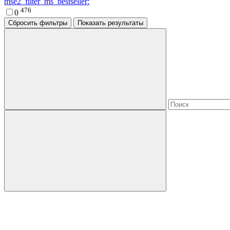
mse2_filter_ms_bestseller:
476
0
Сбросить фильтры
Показать результаты