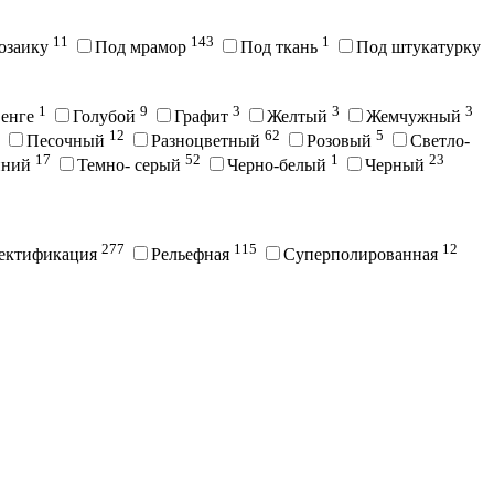
11
143
1
озаику
Под мрамор
Под ткань
Под штукатурку
1
9
3
3
3
енге
Голубой
Графит
Желтый
Жемчужный
12
62
5
Песочный
Разноцветный
Розовый
Светло-
17
52
1
23
иний
Темно- серый
Черно-белый
Черный
277
115
12
ектификация
Рельефная
Суперполированная