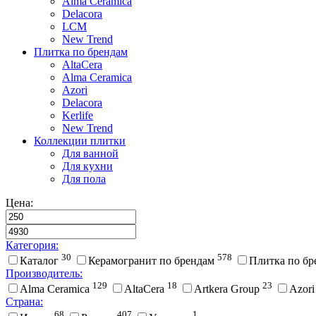
Alma Ceramica
Delacora
LCM
New Trend
Плитка по брендам
AltaCera
Аlma Ceramica
Azori
Delacora
Kerlife
New Trend
Коллекции плитки
Для ванной
Для кухни
Для пола
Цена:
Категория:
30
578
Каталог
Керамогранит по брендам
Плитка по б
Производитель:
129
18
23
Alma Ceramica
AltaCera
Artkera Group
Azor
Страна:
68
407
1