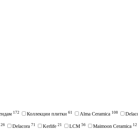
172
61
108
рендам
Коллекции плитки
Alma Ceramica
Delac
26
71
21
56
12
i
Delacora
Kerlife
LCM
Maimoon Ceramica