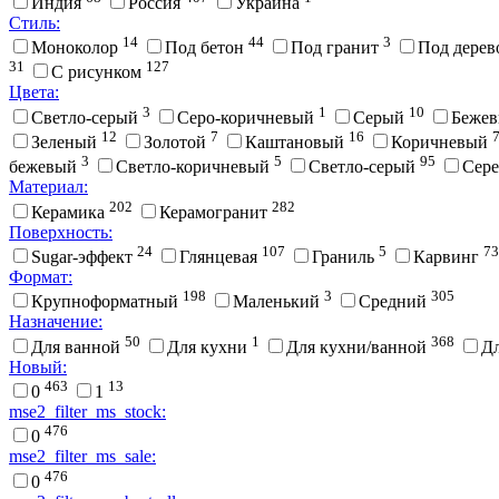
Индия
Россия
Украина
Стиль:
14
44
3
Моноколор
Под бетон
Под гранит
Под дере
31
127
С рисунком
Цвета:
3
1
10
Cветло-серый
Cеро-коричневый
Cерый
Беже
12
7
16
Зеленый
Золотой
Каштановый
Коричневый
3
5
95
бежевый
Светло-коричневый
Светло-серый
Сер
Материал:
202
282
Керамика
Керамогранит
Поверхность:
24
107
5
73
Sugar-эффект
Глянцевая
Граниль
Карвинг
Формат:
198
3
305
Крупноформатный
Маленький
Средний
Назначение:
50
1
368
Для ванной
Для кухни
Для кухни/ванной
Д
Новый:
463
13
0
1
mse2_filter_ms_stock:
476
0
mse2_filter_ms_sale:
476
0