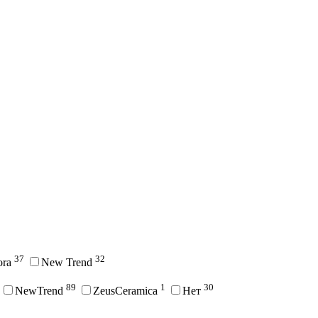
37
32
ora
New Trend
89
1
30
NewTrend
ZeusCeramica
Нет