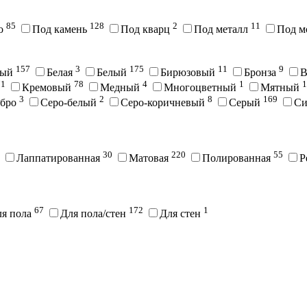
85
128
2
11
во
Под камень
Под кварц
Под металл
Под м
157
3
175
11
9
вый
Белая
Белый
Бирюзовый
Бронза
В
71
78
4
1
1
Кремовый
Медный
Многоцветный
Мятный
3
2
8
169
ебро
Серо-белый
Серо-коричневый
Серый
С
30
220
55
Лаппатированная
Матовая
Полированная
Р
67
172
1
ля пола
Для пола/стен
Для стен