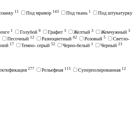
11
143
1
озаику
Под мрамор
Под ткань
Под штукатурку
1
9
3
3
3
енге
Голубой
Графит
Желтый
Жемчужный
12
62
5
Песочный
Разноцветный
Розовый
Светло-
17
52
1
23
иний
Темно- серый
Черно-белый
Черный
277
115
12
ектификация
Рельефная
Суперполированная