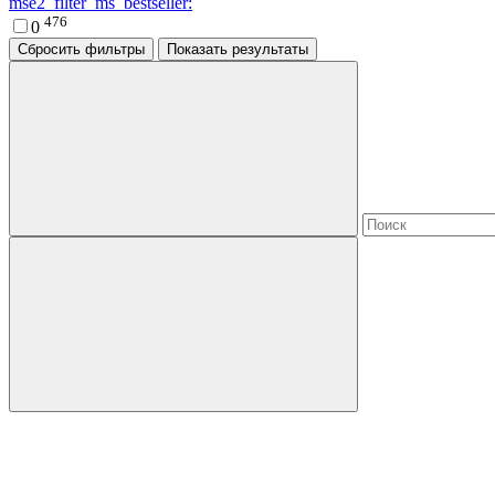
mse2_filter_ms_bestseller:
476
0
Сбросить фильтры
Показать результаты