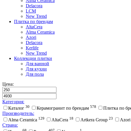
Alma Ceramica
Delacora
LCM
New Trend
Плитка по брендам
AltaCera
Аlma Ceramica
Azori
Delacora
Kerlife
New Trend
Коллекции плитки
Для ванной
Для кухни
Для пола
Цена:
Категория:
30
578
Каталог
Керамогранит по брендам
Плитка по б
Производитель:
129
18
23
Alma Ceramica
AltaCera
Artkera Group
Azor
Страна:
68
407
1