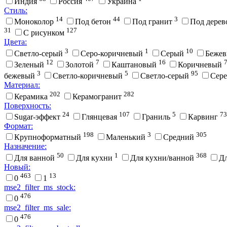
Индия
Россия
Украина
Стиль:
14
44
3
Моноколор
Под бетон
Под гранит
Под дере
31
127
С рисунком
Цвета:
3
1
10
Cветло-серый
Cеро-коричневый
Cерый
Беже
12
7
16
Зеленый
Золотой
Каштановый
Коричневый
3
5
95
бежевый
Светло-коричневый
Светло-серый
Сер
Материал:
202
282
Керамика
Керамогранит
Поверхность:
24
107
5
73
Sugar-эффект
Глянцевая
Граниль
Карвинг
Формат:
198
3
305
Крупноформатный
Маленький
Средний
Назначение:
50
1
368
Для ванной
Для кухни
Для кухни/ванной
Д
Новый:
463
13
0
1
mse2_filter_ms_stock:
476
0
mse2_filter_ms_sale:
476
0