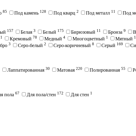
85
128
2
11
во
Под камень
Под кварц
Под металл
Под м
157
3
175
11
9
вый
Белая
Белый
Бирюзовый
Бронза
В
71
78
4
1
1
Кремовый
Медный
Многоцветный
Мятный
3
2
8
169
ебро
Серо-белый
Серо-коричневый
Серый
С
30
220
55
Лаппатированная
Матовая
Полированная
Р
67
172
1
ля пола
Для пола/стен
Для стен