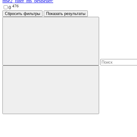
mse2_filter_ms_bestseller:
476
0
Сбросить фильтры
Показать результаты