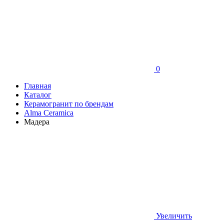
0
Главная
Каталог
Керамогранит по брендам
Alma Ceramica
Мадера
Увеличить