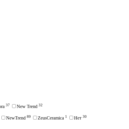
37
32
ora
New Trend
89
1
30
NewTrend
ZeusCeramica
Нет