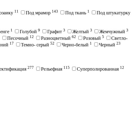
11
143
1
озаику
Под мрамор
Под ткань
Под штукатурку
1
9
3
3
3
енге
Голубой
Графит
Желтый
Жемчужный
12
62
5
Песочный
Разноцветный
Розовый
Светло-
17
52
1
23
иний
Темно- серый
Черно-белый
Черный
277
115
12
ектификация
Рельефная
Суперполированная