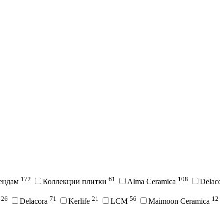
172
61
108
рендам
Коллекции плитки
Alma Ceramica
Delac
26
71
21
56
12
i
Delacora
Kerlife
LCM
Maimoon Ceramica