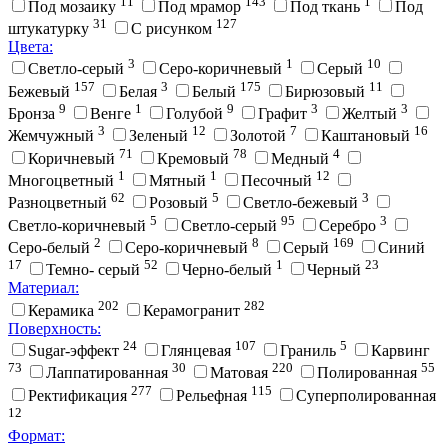
11
143
1
Под мозаику
Под мрамор
Под ткань
Под
31
127
штукатурку
С рисунком
Цвета:
3
1
10
Cветло-серый
Cеро-коричневый
Cерый
157
3
175
11
Бежевый
Белая
Белый
Бирюзовый
9
1
9
3
3
Бронза
Венге
Голубой
Графит
Желтый
3
12
7
16
Жемчужный
Зеленый
Золотой
Каштановый
71
78
4
Коричневый
Кремовый
Медный
1
1
12
Многоцветный
Мятный
Песочный
62
5
3
Разноцветный
Розовый
Светло-бежевый
5
95
3
Светло-коричневый
Светло-серый
Серебро
2
8
169
Серо-белый
Серо-коричневый
Серый
Синий
17
52
1
23
Темно- серый
Черно-белый
Черный
Материал:
202
282
Керамика
Керамогранит
Поверхность:
24
107
5
Sugar-эффект
Глянцевая
Граниль
Карвинг
73
30
220
55
Лаппатированная
Матовая
Полированная
277
115
Ректификация
Рельефная
Суперполированная
12
Формат: