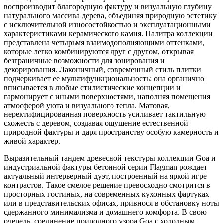
воспроизводит благородную фактуру и визуальную глубину
натурального массива дерева, объединяя природную эстетику
с исключительной износостойкостью и эксплуатационными
характеристиками керамического камня. Палитра коллекции
представлена четырьмя взаимодополняющими оттенками,
которые легко комбинируются друг с другом, открывая
безграничные возможности для зонирования и
декорирования. Лаконичный, современный стиль плитки
подчеркивает ее мультифункциональность: она органично
вписывается в любые стилистические концепции и
гармонирует с иными поверхностями, наполняя помещения
атмосферой уюта и визуального тепла. Матовая,
неректифицированная поверхность усиливает тактильную
схожесть с деревом, создавая ощущение естественной
природной фактуры и даря пространству особую камерность и
живой характер.
Выразительный тандем древесной текстуры коллекции Goa и
индустриальной фактуры бетонной серии Flagman рождает
актуальный интерьерный дуэт, построенный на яркой игре
контрастов. Такое смелое решение превосходно смотрится в
просторных гостиных, на современных кухонных фартуках
или в представительских офисах, привнося в обстановку ноты
сдержанного минимализма и домашнего комфорта. В свою
очередь, соединение природного узора Goa с холодным,