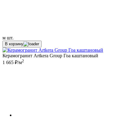
м
шт.
В корзину
Керамогранит Artkera Group Гоа каштановый
2
1 665 ₽/м