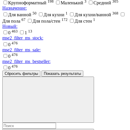
198
3
305
Крупноформатный
Маленький
Средний
Назначение:
50
1
368
Для ванной
Для кухни
Для кухни/ванной
67
172
1
Для пола
Для пола/стен
Для стен
Новый:
463
13
0
1
mse2_filter_ms_stock:
476
0
mse2_filter_ms_sale:
476
0
mse2_filter_ms_bestseller:
476
0
Сбросить фильтры
Показать результаты