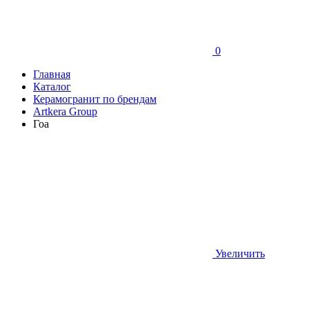
0
Главная
Каталог
Керамогранит по брендам
Artkera Group
Гоа
Увеличить