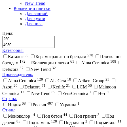
New Trend
Коллекции плитки
Для ванной
Для кухни
Для пола
Цена:
Категория:
30
578
Каталог
Керамогранит по брендам
Плитка по
172
61
108
брендам
Коллекции плитки
Alma Ceramica
37
32
Delacora
New Trend
Производитель:
129
18
23
Alma Ceramica
AltaCera
Artkera Group
26
71
21
56
Azori
Delacora
Kerlife
LCM
Maimoon
12
89
1
30
Ceramica
NewTrend
ZeusCeramica
Нет
Страна:
68
407
1
Индия
Россия
Украина
Стиль:
14
44
3
Моноколор
Под бетон
Под гранит
Под
85
128
2
11
дерево
Под камень
Под кварц
Под металл