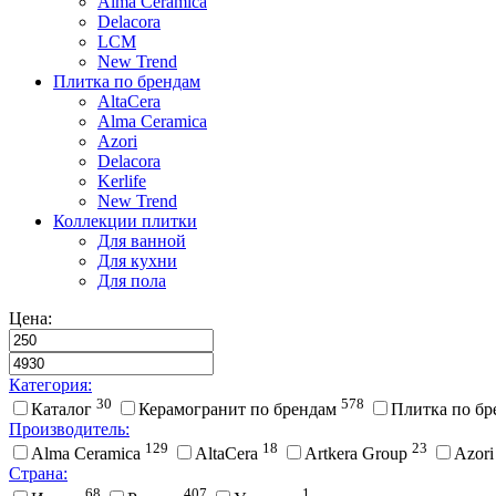
Alma Ceramica
Delacora
LCM
New Trend
Плитка по брендам
AltaCera
Аlma Ceramica
Azori
Delacora
Kerlife
New Trend
Коллекции плитки
Для ванной
Для кухни
Для пола
Цена:
Категория:
30
578
Каталог
Керамогранит по брендам
Плитка по б
Производитель:
129
18
23
Alma Ceramica
AltaCera
Artkera Group
Azor
Страна:
68
407
1