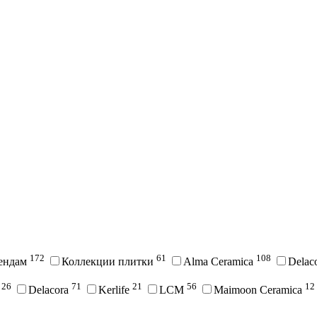
172
61
108
рендам
Коллекции плитки
Alma Ceramica
Delac
26
71
21
56
12
i
Delacora
Kerlife
LCM
Maimoon Ceramica