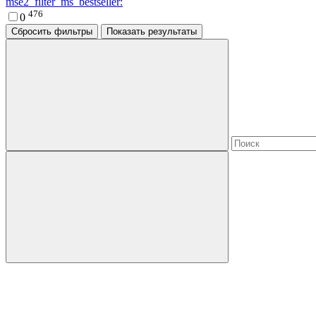
mse2_filter_ms_bestseller:
476
0
Сбросить фильтры
Показать результаты