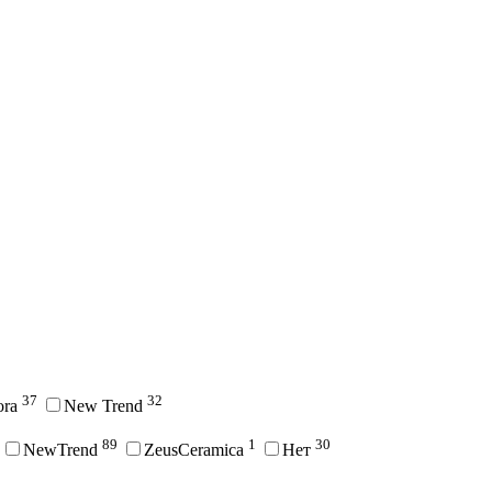
37
32
ora
New Trend
89
1
30
NewTrend
ZeusCeramica
Нет