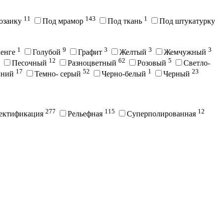
11
143
1
озаику
Под мрамор
Под ткань
Под штукатурку
1
9
3
3
3
енге
Голубой
Графит
Желтый
Жемчужный
12
62
5
Песочный
Разноцветный
Розовый
Светло-
17
52
1
23
иний
Темно- серый
Черно-белый
Черный
277
115
12
ектификация
Рельефная
Суперполированная