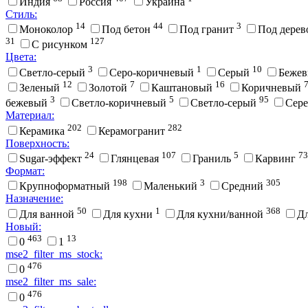
Индия
Россия
Украина
Стиль:
14
44
3
Моноколор
Под бетон
Под гранит
Под дере
31
127
С рисунком
Цвета:
3
1
10
Cветло-серый
Cеро-коричневый
Cерый
Беже
12
7
16
Зеленый
Золотой
Каштановый
Коричневый
3
5
95
бежевый
Светло-коричневый
Светло-серый
Сер
Материал:
202
282
Керамика
Керамогранит
Поверхность:
24
107
5
73
Sugar-эффект
Глянцевая
Граниль
Карвинг
Формат:
198
3
305
Крупноформатный
Маленький
Средний
Назначение:
50
1
368
Для ванной
Для кухни
Для кухни/ванной
Д
Новый:
463
13
0
1
mse2_filter_ms_stock:
476
0
mse2_filter_ms_sale:
476
0