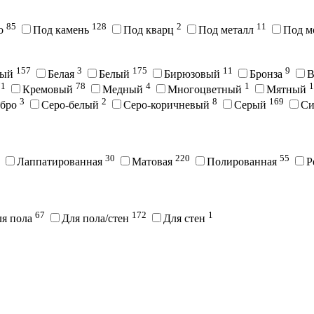
85
128
2
11
во
Под камень
Под кварц
Под металл
Под м
157
3
175
11
9
вый
Белая
Белый
Бирюзовый
Бронза
В
71
78
4
1
1
Кремовый
Медный
Многоцветный
Мятный
3
2
8
169
ебро
Серо-белый
Серо-коричневый
Серый
С
30
220
55
Лаппатированная
Матовая
Полированная
Р
67
172
1
ля пола
Для пола/стен
Для стен