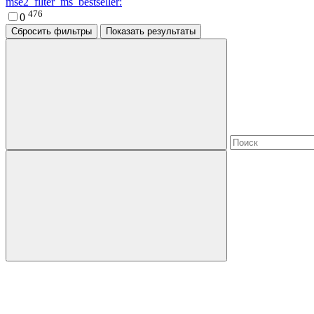
mse2_filter_ms_bestseller:
476
0
Сбросить фильтры
Показать результаты