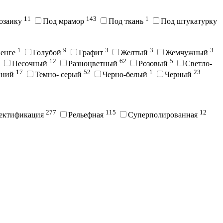
11
143
1
озаику
Под мрамор
Под ткань
Под штукатурку
1
9
3
3
3
енге
Голубой
Графит
Желтый
Жемчужный
12
62
5
Песочный
Разноцветный
Розовый
Светло-
17
52
1
23
иний
Темно- серый
Черно-белый
Черный
277
115
12
ектификация
Рельефная
Суперполированная