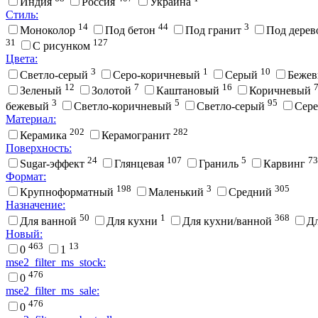
Индия
Россия
Украина
Стиль:
14
44
3
Моноколор
Под бетон
Под гранит
Под дере
31
127
С рисунком
Цвета:
3
1
10
Cветло-серый
Cеро-коричневый
Cерый
Беже
12
7
16
Зеленый
Золотой
Каштановый
Коричневый
3
5
95
бежевый
Светло-коричневый
Светло-серый
Сер
Материал:
202
282
Керамика
Керамогранит
Поверхность:
24
107
5
73
Sugar-эффект
Глянцевая
Граниль
Карвинг
Формат:
198
3
305
Крупноформатный
Маленький
Средний
Назначение:
50
1
368
Для ванной
Для кухни
Для кухни/ванной
Д
Новый:
463
13
0
1
mse2_filter_ms_stock:
476
0
mse2_filter_ms_sale:
476
0