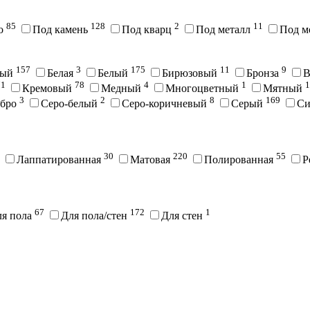
85
128
2
11
во
Под камень
Под кварц
Под металл
Под м
157
3
175
11
9
вый
Белая
Белый
Бирюзовый
Бронза
В
71
78
4
1
1
Кремовый
Медный
Многоцветный
Мятный
3
2
8
169
ебро
Серо-белый
Серо-коричневый
Серый
С
30
220
55
Лаппатированная
Матовая
Полированная
Р
67
172
1
ля пола
Для пола/стен
Для стен