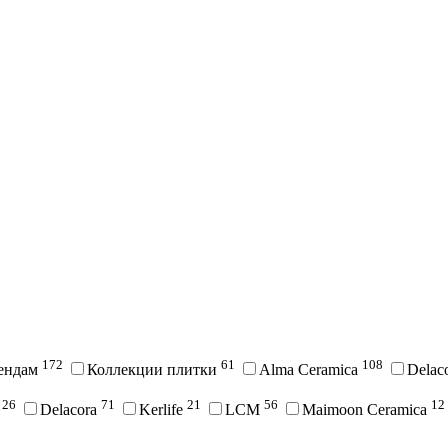
172
61
108
рендам
Коллекции плитки
Alma Ceramica
Delac
26
71
21
56
12
i
Delacora
Kerlife
LCM
Maimoon Ceramica