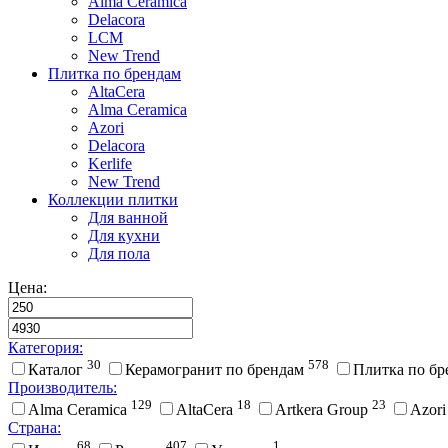
Alma Ceramica
Delacora
LCM
New Trend
Плитка по брендам
AltaCera
Аlma Ceramica
Azori
Delacora
Kerlife
New Trend
Коллекции плитки
Для ванной
Для кухни
Для пола
Цена:
Категория:
30
578
Каталог
Керамогранит по брендам
Плитка по б
Производитель:
129
18
23
Alma Ceramica
AltaCera
Artkera Group
Azor
Страна:
68
407
1