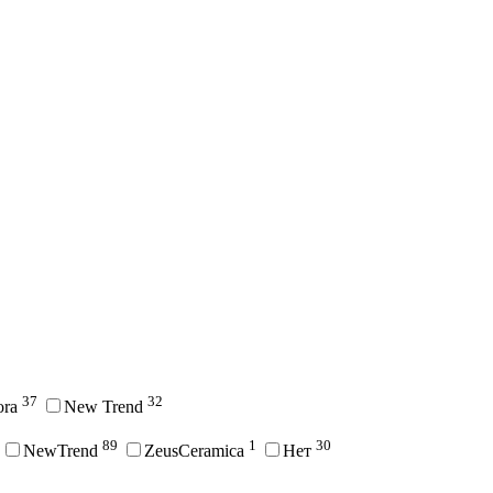
37
32
ora
New Trend
89
1
30
NewTrend
ZeusCeramica
Нет