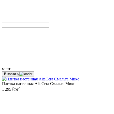
м
шт.
В корзину
Плитка настенная AltaCera Смальта Микс
2
1 295 ₽/м