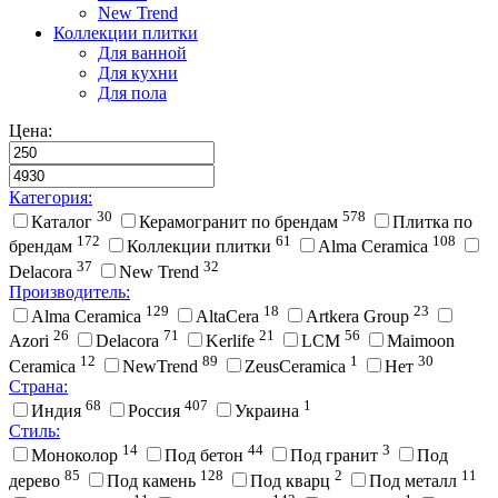
New Trend
Коллекции плитки
Для ванной
Для кухни
Для пола
Цена:
Категория:
30
578
Каталог
Керамогранит по брендам
Плитка по
172
61
108
брендам
Коллекции плитки
Alma Ceramica
37
32
Delacora
New Trend
Производитель:
129
18
23
Alma Ceramica
AltaCera
Artkera Group
26
71
21
56
Azori
Delacora
Kerlife
LCM
Maimoon
12
89
1
30
Ceramica
NewTrend
ZeusCeramica
Нет
Страна:
68
407
1
Индия
Россия
Украина
Стиль:
14
44
3
Моноколор
Под бетон
Под гранит
Под
85
128
2
11
дерево
Под камень
Под кварц
Под металл