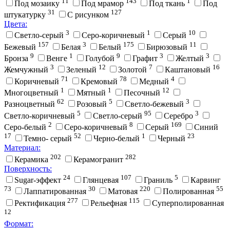
11
143
1
Под мозаику
Под мрамор
Под ткань
Под
31
127
штукатурку
С рисунком
Цвета:
3
1
10
Cветло-серый
Cеро-коричневый
Cерый
157
3
175
11
Бежевый
Белая
Белый
Бирюзовый
9
1
9
3
3
Бронза
Венге
Голубой
Графит
Желтый
3
12
7
16
Жемчужный
Зеленый
Золотой
Каштановый
71
78
4
Коричневый
Кремовый
Медный
1
1
12
Многоцветный
Мятный
Песочный
62
5
3
Разноцветный
Розовый
Светло-бежевый
5
95
3
Светло-коричневый
Светло-серый
Серебро
2
8
169
Серо-белый
Серо-коричневый
Серый
Синий
17
52
1
23
Темно- серый
Черно-белый
Черный
Материал:
202
282
Керамика
Керамогранит
Поверхность:
24
107
5
Sugar-эффект
Глянцевая
Граниль
Карвинг
73
30
220
55
Лаппатированная
Матовая
Полированная
277
115
Ректификация
Рельефная
Суперполированная
12
Формат: