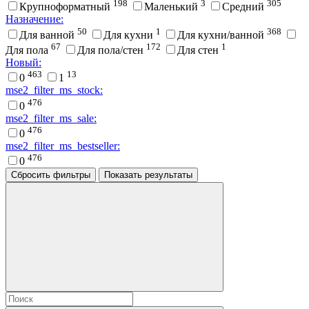
198
3
305
Крупноформатный
Маленький
Средний
Назначение:
50
1
368
Для ванной
Для кухни
Для кухни/ванной
67
172
1
Для пола
Для пола/стен
Для стен
Новый:
463
13
0
1
mse2_filter_ms_stock:
476
0
mse2_filter_ms_sale:
476
0
mse2_filter_ms_bestseller:
476
0
Сбросить фильтры
Показать результаты