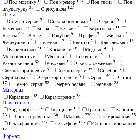
11
143
1
Под мозаику
Под мрамор
Под ткань
Под
31
127
штукатурку
С рисунком
Цвета:
3
1
10
Cветло-серый
Cеро-коричневый
Cерый
157
3
175
11
Бежевый
Белая
Белый
Бирюзовый
9
1
9
3
3
Бронза
Венге
Голубой
Графит
Желтый
3
12
7
16
Жемчужный
Зеленый
Золотой
Каштановый
71
78
4
Коричневый
Кремовый
Медный
1
1
12
Многоцветный
Мятный
Песочный
62
5
3
Разноцветный
Розовый
Светло-бежевый
5
95
3
Светло-коричневый
Светло-серый
Серебро
2
8
169
Серо-белый
Серо-коричневый
Серый
Синий
17
52
1
23
Темно- серый
Черно-белый
Черный
Материал:
202
282
Керамика
Керамогранит
Поверхность:
24
107
5
Sugar-эффект
Глянцевая
Граниль
Карвинг
73
30
220
55
Лаппатированная
Матовая
Полированная
277
115
Ректификация
Рельефная
Суперполированная
12
Формат: