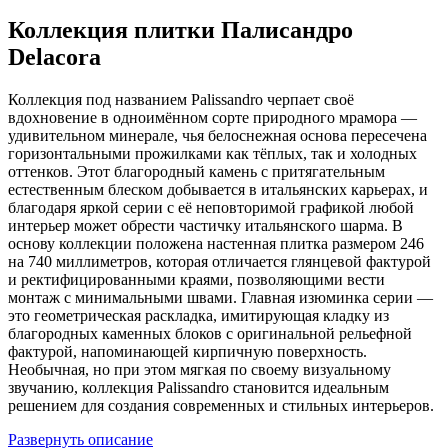
Коллекция плитки Палисандро
Delacora
Коллекция под названием Palissandro черпает своё
вдохновение в одноимённом сорте природного мрамора —
удивительном минерале, чья белоснежная основа пересечена
горизонтальными прожилками как тёплых, так и холодных
оттенков. Этот благородный камень с притягательным
естественным блеском добывается в итальянских карьерах, и
благодаря яркой серии с её неповторимой графикой любой
интерьер может обрести частичку итальянского шарма. В
основу коллекции положена настенная плитка размером 246
на 740 миллиметров, которая отличается глянцевой фактурой
и ректифицированными краями, позволяющими вести
монтаж с минимальными швами. Главная изюминка серии —
это геометрическая раскладка, имитирующая кладку из
благородных каменных блоков с оригинальной рельефной
фактурой, напоминающей кирпичную поверхность.
Необычная, но при этом мягкая по своему визуальному
звучанию, коллекция Palissandro становится идеальным
решением для создания современных и стильных интерьеров.
Развернуть описание