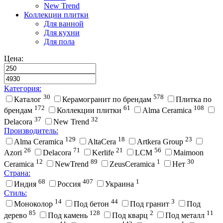
New Trend
Коллекции плитки
Для ванной
Для кухни
Для пола
Цена:
Категория:
30
578
Каталог
Керамогранит по брендам
Плитка по
172
61
108
брендам
Коллекции плитки
Alma Ceramica
37
32
Delacora
New Trend
Производитель:
129
18
23
Alma Ceramica
AltaCera
Artkera Group
26
71
21
56
Azori
Delacora
Kerlife
LCM
Maimoon
12
89
1
30
Ceramica
NewTrend
ZeusCeramica
Нет
Страна:
68
407
1
Индия
Россия
Украина
Стиль:
14
44
3
Моноколор
Под бетон
Под гранит
Под
85
128
2
11
дерево
Под камень
Под кварц
Под металл