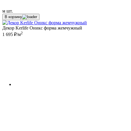
м
шт.
В корзину
Декор Kerlife Оникс форма жемчужный
2
1 695 ₽/м