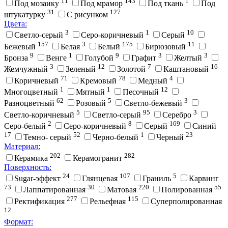
11
143
1
Под мозаику
Под мрамор
Под ткань
Под
31
127
штукатурку
С рисунком
Цвета:
3
1
10
Cветло-серый
Cеро-коричневый
Cерый
157
3
175
11
Бежевый
Белая
Белый
Бирюзовый
9
1
9
3
3
Бронза
Венге
Голубой
Графит
Желтый
3
12
7
16
Жемчужный
Зеленый
Золотой
Каштановый
71
78
4
Коричневый
Кремовый
Медный
1
1
12
Многоцветный
Мятный
Песочный
62
5
3
Разноцветный
Розовый
Светло-бежевый
5
95
3
Светло-коричневый
Светло-серый
Серебро
2
8
169
Серо-белый
Серо-коричневый
Серый
Синий
17
52
1
23
Темно- серый
Черно-белый
Черный
Материал:
202
282
Керамика
Керамогранит
Поверхность:
24
107
5
Sugar-эффект
Глянцевая
Граниль
Карвинг
73
30
220
55
Лаппатированная
Матовая
Полированная
277
115
Ректификация
Рельефная
Суперполированная
12
Формат: