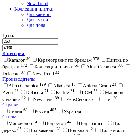
New Trend
Коллекции плитки
Для ванной
Для кухни
Для пола
Цена:
Категория:
30
578
Каталог
Керамогранит по брендам
Плитка по
172
61
108
брендам
Коллекции плитки
Alma Ceramica
37
32
Delacora
New Trend
Производитель:
129
18
23
Alma Ceramica
AltaCera
Artkera Group
26
71
21
56
Azori
Delacora
Kerlife
LCM
Maimoon
12
89
1
30
Ceramica
NewTrend
ZeusCeramica
Нет
Страна:
68
407
1
Индия
Россия
Украина
Стиль:
14
44
3
Моноколор
Под бетон
Под гранит
Под
85
128
2
11
дерево
Под камень
Под кварц
Под металл