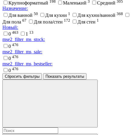
198
3
305
Крупноформатный
Маленький
Средний
Назначение:
50
1
368
Для ванной
Для кухни
Для кухни/ванной
67
172
1
Для пола
Для пола/стен
Для стен
Новый:
463
13
0
1
mse2_filter_ms_stock:
476
0
mse2_filter_ms_sale:
476
0
mse2_filter_ms_bestseller:
476
0
Сбросить фильтры
Показать результаты