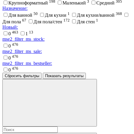
198
3
305
Крупноформатный
Маленький
Средний
Назначение:
50
1
368
Для ванной
Для кухни
Для кухни/ванной
67
172
1
Для пола
Для пола/стен
Для стен
Новый:
463
13
0
1
mse2_filter_ms_stock:
476
0
mse2_filter_ms_sale:
476
0
mse2_filter_ms_bestseller:
476
0
Сбросить фильтры
Показать результаты