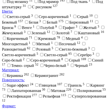
11
143
1
Под мозаику
Под мрамор
Под ткань
Под
31
127
штукатурку
С рисунком
Цвета:
3
1
10
Cветло-серый
Cеро-коричневый
Cерый
157
3
175
11
Бежевый
Белая
Белый
Бирюзовый
9
1
9
3
3
Бронза
Венге
Голубой
Графит
Желтый
3
12
7
16
Жемчужный
Зеленый
Золотой
Каштановый
71
78
4
Коричневый
Кремовый
Медный
1
1
12
Многоцветный
Мятный
Песочный
62
5
3
Разноцветный
Розовый
Светло-бежевый
5
95
3
Светло-коричневый
Светло-серый
Серебро
2
8
169
Серо-белый
Серо-коричневый
Серый
Синий
17
52
1
23
Темно- серый
Черно-белый
Черный
Материал:
202
282
Керамика
Керамогранит
Поверхность:
24
107
5
Sugar-эффект
Глянцевая
Граниль
Карвинг
73
30
220
55
Лаппатированная
Матовая
Полированная
277
115
Ректификация
Рельефная
Суперполированная
12
Формат: