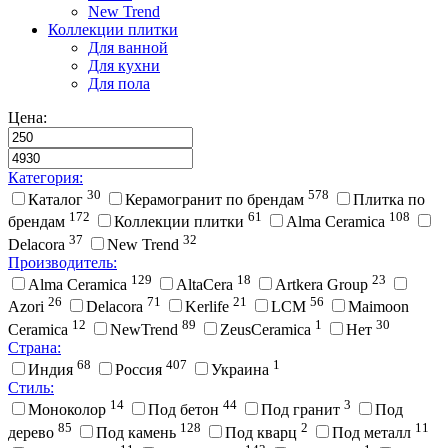
New Trend
Коллекции плитки
Для ванной
Для кухни
Для пола
Цена:
Категория:
30
578
Каталог
Керамогранит по брендам
Плитка по
172
61
108
брендам
Коллекции плитки
Alma Ceramica
37
32
Delacora
New Trend
Производитель:
129
18
23
Alma Ceramica
AltaCera
Artkera Group
26
71
21
56
Azori
Delacora
Kerlife
LCM
Maimoon
12
89
1
30
Ceramica
NewTrend
ZeusCeramica
Нет
Страна:
68
407
1
Индия
Россия
Украина
Стиль:
14
44
3
Моноколор
Под бетон
Под гранит
Под
85
128
2
11
дерево
Под камень
Под кварц
Под металл