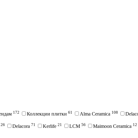
172
61
108
рендам
Коллекции плитки
Alma Ceramica
Delac
26
71
21
56
12
i
Delacora
Kerlife
LCM
Maimoon Ceramica