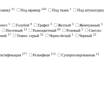
11
143
1
озаику
Под мрамор
Под ткань
Под штукатурку
1
9
3
3
3
енге
Голубой
Графит
Желтый
Жемчужный
12
62
5
Песочный
Разноцветный
Розовый
Светло-
17
52
1
23
иний
Темно- серый
Черно-белый
Черный
277
115
12
ектификация
Рельефная
Суперполированная