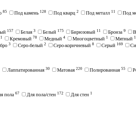
85
128
2
11
во
Под камень
Под кварц
Под металл
Под м
157
3
175
11
9
вый
Белая
Белый
Бирюзовый
Бронза
В
71
78
4
1
1
Кремовый
Медный
Многоцветный
Мятный
3
2
8
169
ебро
Серо-белый
Серо-коричневый
Серый
С
30
220
55
Лаппатированная
Матовая
Полированная
Р
67
172
1
ля пола
Для пола/стен
Для стен