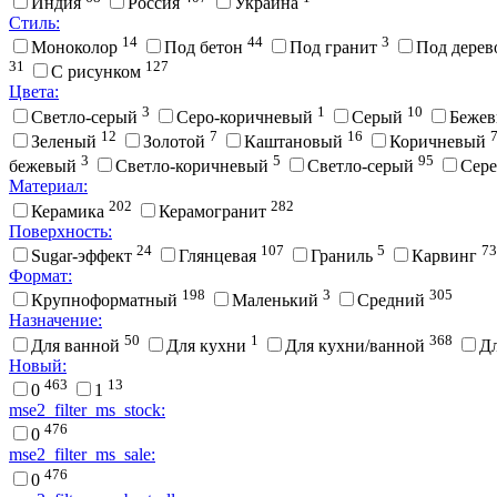
Индия
Россия
Украина
Стиль:
14
44
3
Моноколор
Под бетон
Под гранит
Под дере
31
127
С рисунком
Цвета:
3
1
10
Cветло-серый
Cеро-коричневый
Cерый
Беже
12
7
16
Зеленый
Золотой
Каштановый
Коричневый
3
5
95
бежевый
Светло-коричневый
Светло-серый
Сер
Материал:
202
282
Керамика
Керамогранит
Поверхность:
24
107
5
73
Sugar-эффект
Глянцевая
Граниль
Карвинг
Формат:
198
3
305
Крупноформатный
Маленький
Средний
Назначение:
50
1
368
Для ванной
Для кухни
Для кухни/ванной
Д
Новый:
463
13
0
1
mse2_filter_ms_stock:
476
0
mse2_filter_ms_sale:
476
0