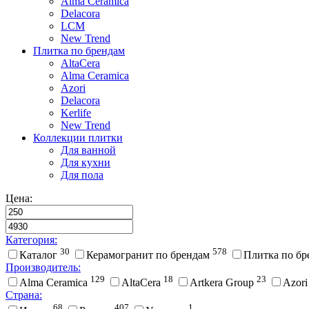
Alma Ceramica
Delacora
LCM
New Trend
Плитка по брендам
AltaCera
Аlma Ceramica
Azori
Delacora
Kerlife
New Trend
Коллекции плитки
Для ванной
Для кухни
Для пола
Цена:
Категория:
30
578
Каталог
Керамогранит по брендам
Плитка по б
Производитель:
129
18
23
Alma Ceramica
AltaCera
Artkera Group
Azor
Страна:
68
407
1