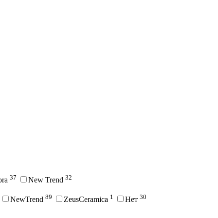
37
32
ora
New Trend
89
1
30
NewTrend
ZeusCeramica
Нет