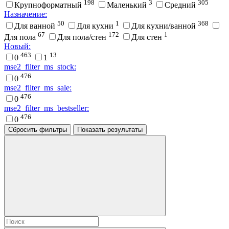
198
3
305
Крупноформатный
Маленький
Средний
Назначение:
50
1
368
Для ванной
Для кухни
Для кухни/ванной
67
172
1
Для пола
Для пола/стен
Для стен
Новый:
463
13
0
1
mse2_filter_ms_stock:
476
0
mse2_filter_ms_sale:
476
0
mse2_filter_ms_bestseller:
476
0
Сбросить фильтры
Показать результаты