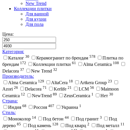
New Trend
Коллекции плитки
Для ванной
Для кухни
Для пола
Цена:
Категория:
30
578
Каталог
Керамогранит по брендам
Плитка по
172
61
108
брендам
Коллекции плитки
Alma Ceramica
37
32
Delacora
New Trend
Производитель:
129
18
23
Alma Ceramica
AltaCera
Artkera Group
26
71
21
56
Azori
Delacora
Kerlife
LCM
Maimoon
12
89
1
30
Ceramica
NewTrend
ZeusCeramica
Нет
Страна:
68
407
1
Индия
Россия
Украина
Стиль:
14
44
3
Моноколор
Под бетон
Под гранит
Под
85
128
2
11
дерево
Под камень
Под кварц
Под металл