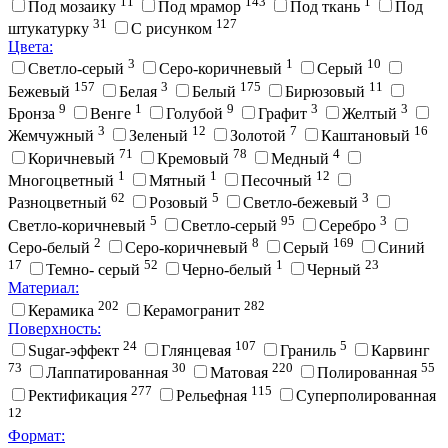
11
143
1
Под мозаику
Под мрамор
Под ткань
Под
31
127
штукатурку
С рисунком
Цвета:
3
1
10
Cветло-серый
Cеро-коричневый
Cерый
157
3
175
11
Бежевый
Белая
Белый
Бирюзовый
9
1
9
3
3
Бронза
Венге
Голубой
Графит
Желтый
3
12
7
16
Жемчужный
Зеленый
Золотой
Каштановый
71
78
4
Коричневый
Кремовый
Медный
1
1
12
Многоцветный
Мятный
Песочный
62
5
3
Разноцветный
Розовый
Светло-бежевый
5
95
3
Светло-коричневый
Светло-серый
Серебро
2
8
169
Серо-белый
Серо-коричневый
Серый
Синий
17
52
1
23
Темно- серый
Черно-белый
Черный
Материал:
202
282
Керамика
Керамогранит
Поверхность:
24
107
5
Sugar-эффект
Глянцевая
Граниль
Карвинг
73
30
220
55
Лаппатированная
Матовая
Полированная
277
115
Ректификация
Рельефная
Суперполированная
12
Формат: