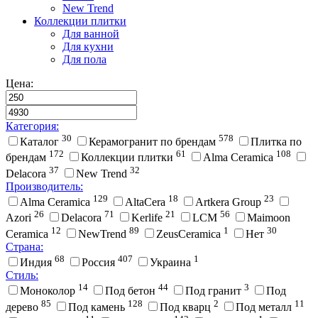
New Trend
Коллекции плитки
Для ванной
Для кухни
Для пола
Цена:
Категория:
30
578
Каталог
Керамогранит по брендам
Плитка по
172
61
108
брендам
Коллекции плитки
Alma Ceramica
37
32
Delacora
New Trend
Производитель:
129
18
23
Alma Ceramica
AltaCera
Artkera Group
26
71
21
56
Azori
Delacora
Kerlife
LCM
Maimoon
12
89
1
30
Ceramica
NewTrend
ZeusCeramica
Нет
Страна:
68
407
1
Индия
Россия
Украина
Стиль:
14
44
3
Моноколор
Под бетон
Под гранит
Под
85
128
2
11
дерево
Под камень
Под кварц
Под металл