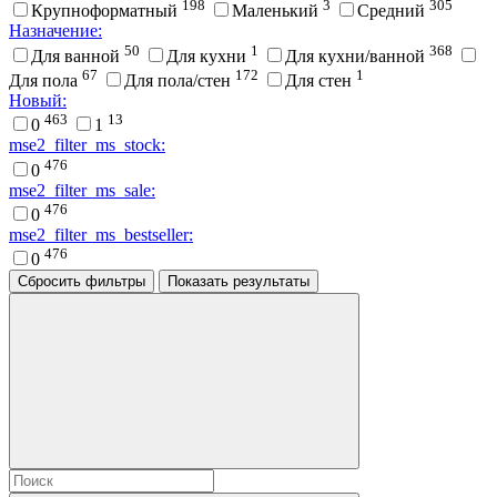
198
3
305
Крупноформатный
Маленький
Средний
Назначение:
50
1
368
Для ванной
Для кухни
Для кухни/ванной
67
172
1
Для пола
Для пола/стен
Для стен
Новый:
463
13
0
1
mse2_filter_ms_stock:
476
0
mse2_filter_ms_sale:
476
0
mse2_filter_ms_bestseller:
476
0
Сбросить фильтры
Показать результаты