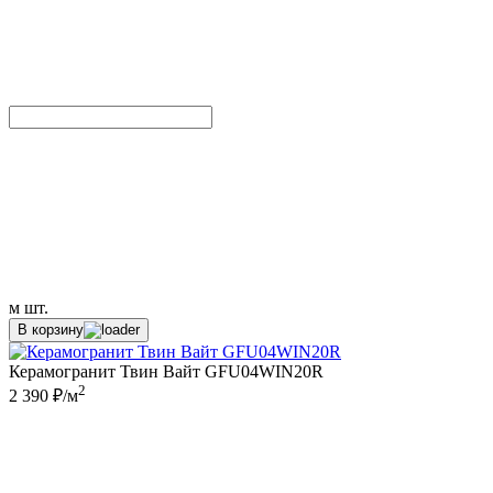
м
шт.
В корзину
Керамогранит Твин Вайт GFU04WIN20R
2
2 390 ₽/м