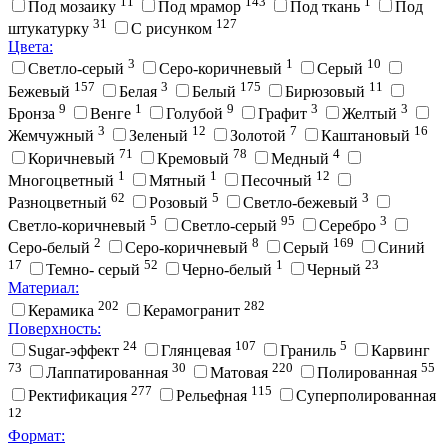
11
143
1
Под мозаику
Под мрамор
Под ткань
Под
31
127
штукатурку
С рисунком
Цвета:
3
1
10
Cветло-серый
Cеро-коричневый
Cерый
157
3
175
11
Бежевый
Белая
Белый
Бирюзовый
9
1
9
3
3
Бронза
Венге
Голубой
Графит
Желтый
3
12
7
16
Жемчужный
Зеленый
Золотой
Каштановый
71
78
4
Коричневый
Кремовый
Медный
1
1
12
Многоцветный
Мятный
Песочный
62
5
3
Разноцветный
Розовый
Светло-бежевый
5
95
3
Светло-коричневый
Светло-серый
Серебро
2
8
169
Серо-белый
Серо-коричневый
Серый
Синий
17
52
1
23
Темно- серый
Черно-белый
Черный
Материал:
202
282
Керамика
Керамогранит
Поверхность:
24
107
5
Sugar-эффект
Глянцевая
Граниль
Карвинг
73
30
220
55
Лаппатированная
Матовая
Полированная
277
115
Ректификация
Рельефная
Суперполированная
12
Формат: