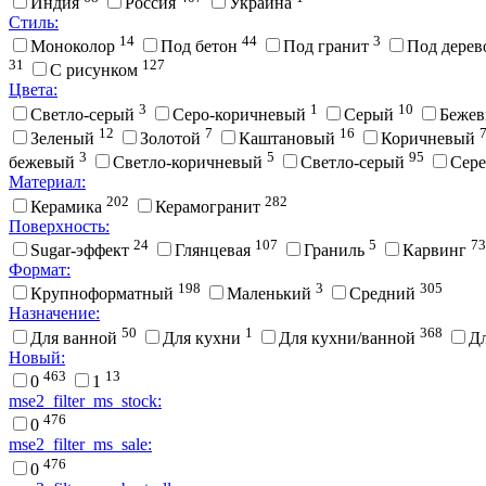
Индия
Россия
Украина
Стиль:
14
44
3
Моноколор
Под бетон
Под гранит
Под дере
31
127
С рисунком
Цвета:
3
1
10
Cветло-серый
Cеро-коричневый
Cерый
Беже
12
7
16
Зеленый
Золотой
Каштановый
Коричневый
3
5
95
бежевый
Светло-коричневый
Светло-серый
Сер
Материал:
202
282
Керамика
Керамогранит
Поверхность:
24
107
5
73
Sugar-эффект
Глянцевая
Граниль
Карвинг
Формат:
198
3
305
Крупноформатный
Маленький
Средний
Назначение:
50
1
368
Для ванной
Для кухни
Для кухни/ванной
Д
Новый:
463
13
0
1
mse2_filter_ms_stock:
476
0
mse2_filter_ms_sale:
476
0