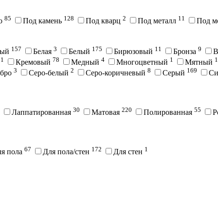
85
128
2
11
во
Под камень
Под кварц
Под металл
Под м
157
3
175
11
9
вый
Белая
Белый
Бирюзовый
Бронза
В
71
78
4
1
1
Кремовый
Медный
Многоцветный
Мятный
3
2
8
169
ебро
Серо-белый
Серо-коричневый
Серый
С
30
220
55
Лаппатированная
Матовая
Полированная
Р
67
172
1
ля пола
Для пола/стен
Для стен