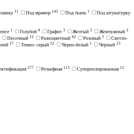
11
143
1
озаику
Под мрамор
Под ткань
Под штукатурку
1
9
3
3
3
енге
Голубой
Графит
Желтый
Жемчужный
12
62
5
Песочный
Разноцветный
Розовый
Светло-
17
52
1
23
иний
Темно- серый
Черно-белый
Черный
277
115
12
ектификация
Рельефная
Суперполированная