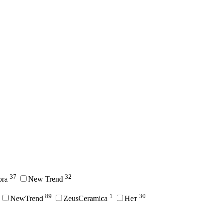
37
32
ora
New Trend
89
1
30
NewTrend
ZeusCeramica
Нет