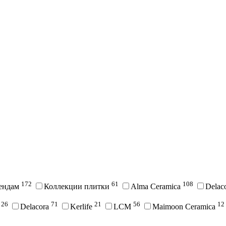
172
61
108
рендам
Коллекции плитки
Alma Ceramica
Delac
26
71
21
56
12
i
Delacora
Kerlife
LCM
Maimoon Ceramica