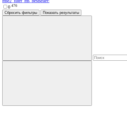
mse2_filter_ms_bestseller:
476
0
Сбросить фильтры
Показать результаты