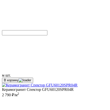
м
шт.
В корзину
Керамогранит Спектор GFU60120SPR04R
2
2 790 ₽/м