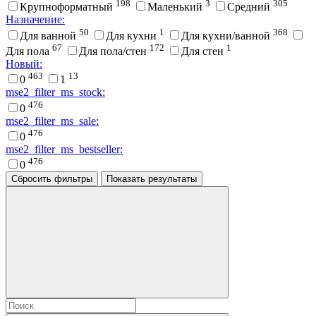
198
3
305
Крупноформатный
Маленький
Средний
Назначение:
50
1
368
Для ванной
Для кухни
Для кухни/ванной
67
172
1
Для пола
Для пола/стен
Для стен
Новый:
463
13
0
1
mse2_filter_ms_stock:
476
0
mse2_filter_ms_sale:
476
0
mse2_filter_ms_bestseller:
476
0
Сбросить фильтры
Показать результаты