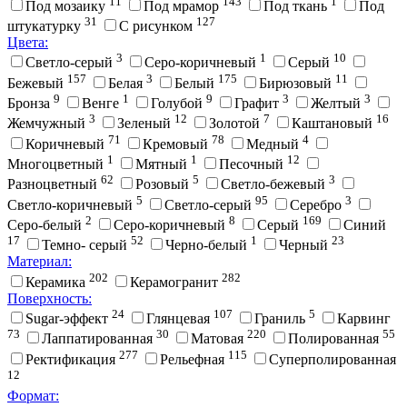
11
143
1
Под мозаику
Под мрамор
Под ткань
Под
31
127
штукатурку
С рисунком
Цвета:
3
1
10
Cветло-серый
Cеро-коричневый
Cерый
157
3
175
11
Бежевый
Белая
Белый
Бирюзовый
9
1
9
3
3
Бронза
Венге
Голубой
Графит
Желтый
3
12
7
16
Жемчужный
Зеленый
Золотой
Каштановый
71
78
4
Коричневый
Кремовый
Медный
1
1
12
Многоцветный
Мятный
Песочный
62
5
3
Разноцветный
Розовый
Светло-бежевый
5
95
3
Светло-коричневый
Светло-серый
Серебро
2
8
169
Серо-белый
Серо-коричневый
Серый
Синий
17
52
1
23
Темно- серый
Черно-белый
Черный
Материал:
202
282
Керамика
Керамогранит
Поверхность:
24
107
5
Sugar-эффект
Глянцевая
Граниль
Карвинг
73
30
220
55
Лаппатированная
Матовая
Полированная
277
115
Ректификация
Рельефная
Суперполированная
12
Формат: