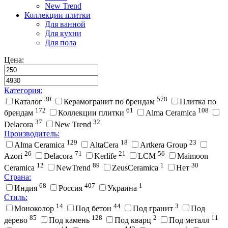
New Trend
Коллекции плитки
Для ванной
Для кухни
Для пола
Цена:
Категория:
30
578
Каталог
Керамогранит по брендам
Плитка по
172
61
108
брендам
Коллекции плитки
Alma Ceramica
37
32
Delacora
New Trend
Производитель:
129
18
23
Alma Ceramica
AltaCera
Artkera Group
26
71
21
56
Azori
Delacora
Kerlife
LCM
Maimoon
12
89
1
30
Ceramica
NewTrend
ZeusCeramica
Нет
Страна:
68
407
1
Индия
Россия
Украина
Стиль:
14
44
3
Моноколор
Под бетон
Под гранит
Под
85
128
2
11
дерево
Под камень
Под кварц
Под металл