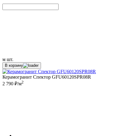
м
шт.
В корзину
Керамогранит Спектор GFU60120SPR08R
2
2 790 ₽/м