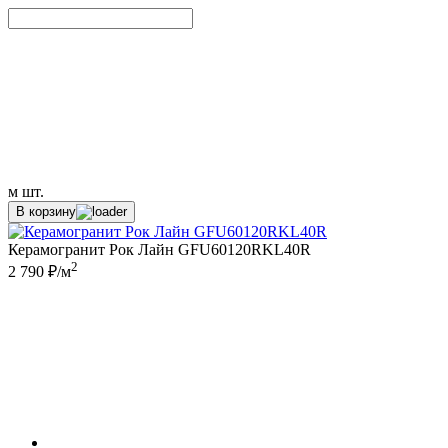
м
шт.
В корзину
Керамогранит Рок Лайн GFU60120RKL40R
2
2 790 ₽/м