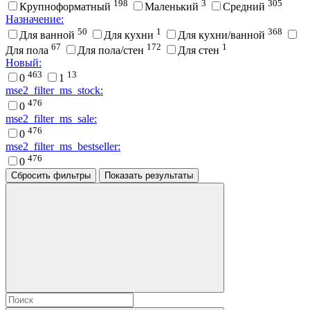
198
3
305
Крупноформатный
Маленький
Средний
Назначение:
50
1
368
Для ванной
Для кухни
Для кухни/ванной
67
172
1
Для пола
Для пола/стен
Для стен
Новый:
463
13
0
1
mse2_filter_ms_stock:
476
0
mse2_filter_ms_sale:
476
0
mse2_filter_ms_bestseller:
476
0
Сбросить фильтры
Показать результаты