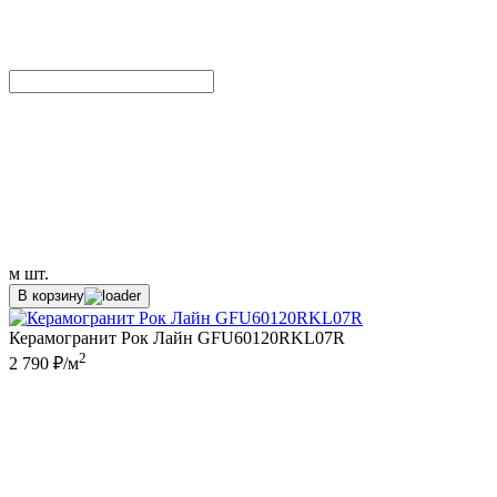
м
шт.
В корзину
Керамогранит Рок Лайн GFU60120RKL07R
2
2 790 ₽/м