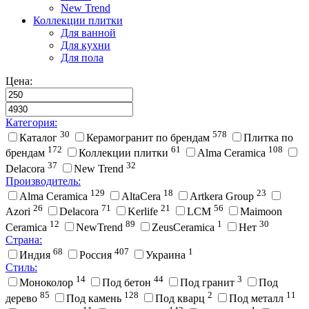
New Trend
Коллекции плитки
Для ванной
Для кухни
Для пола
Цена:
Категория:
30
578
Каталог
Керамогранит по брендам
Плитка по
172
61
108
брендам
Коллекции плитки
Alma Ceramica
37
32
Delacora
New Trend
Производитель:
129
18
23
Alma Ceramica
AltaCera
Artkera Group
26
71
21
56
Azori
Delacora
Kerlife
LCM
Maimoon
12
89
1
30
Ceramica
NewTrend
ZeusCeramica
Нет
Страна:
68
407
1
Индия
Россия
Украина
Стиль:
14
44
3
Моноколор
Под бетон
Под гранит
Под
85
128
2
11
дерево
Под камень
Под кварц
Под металл