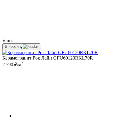
м
шт.
В корзину
Керамогранит Рок Лайн GFU60120RKL70R
2
2 790 ₽/м