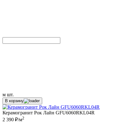
м
шт.
В корзину
Керамогранит Рок Лайн GFU6060RKL04R
2
2 390 ₽/м