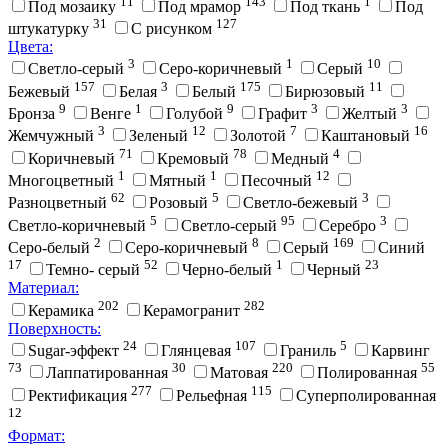
11
143
1
Под мозаику
Под мрамор
Под ткань
Под
31
127
штукатурку
С рисунком
Цвета:
3
1
10
Cветло-серый
Cеро-коричневый
Cерый
157
3
175
11
Бежевый
Белая
Белый
Бирюзовый
9
1
9
3
3
Бронза
Венге
Голубой
Графит
Желтый
3
12
7
16
Жемчужный
Зеленый
Золотой
Каштановый
71
78
4
Коричневый
Кремовый
Медный
1
1
12
Многоцветный
Мятный
Песочный
62
5
3
Разноцветный
Розовый
Светло-бежевый
5
95
3
Светло-коричневый
Светло-серый
Серебро
2
8
169
Серо-белый
Серо-коричневый
Серый
Синий
17
52
1
23
Темно- серый
Черно-белый
Черный
Материал:
202
282
Керамика
Керамогранит
Поверхность:
24
107
5
Sugar-эффект
Глянцевая
Граниль
Карвинг
73
30
220
55
Лаппатированная
Матовая
Полированная
277
115
Ректификация
Рельефная
Суперполированная
12
Формат: