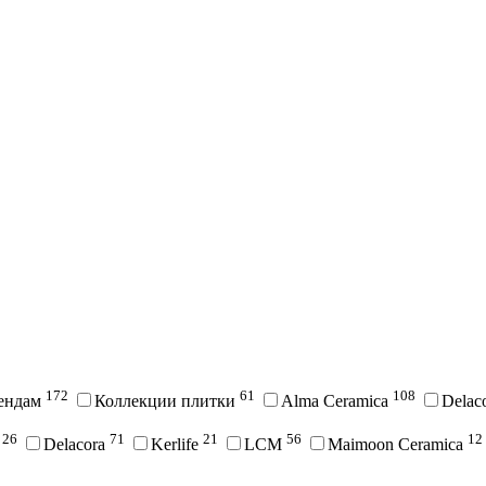
172
61
108
рендам
Коллекции плитки
Alma Ceramica
Delac
26
71
21
56
12
i
Delacora
Kerlife
LCM
Maimoon Ceramica