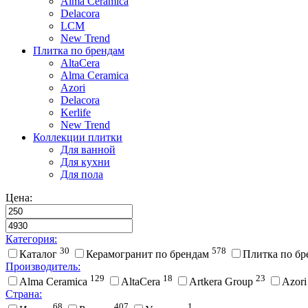
Alma Ceramica
Delacora
LCM
New Trend
Плитка по брендам
AltaCera
Аlma Ceramica
Azori
Delacora
Kerlife
New Trend
Коллекции плитки
Для ванной
Для кухни
Для пола
Цена:
Категория:
30
578
Каталог
Керамогранит по брендам
Плитка по б
Производитель:
129
18
23
Alma Ceramica
AltaCera
Artkera Group
Azor
Страна:
68
407
1