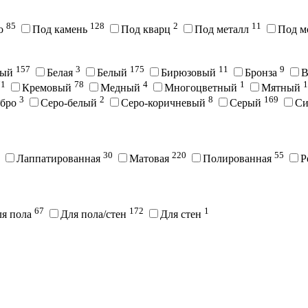
85
128
2
11
во
Под камень
Под кварц
Под металл
Под м
157
3
175
11
9
вый
Белая
Белый
Бирюзовый
Бронза
В
71
78
4
1
1
Кремовый
Медный
Многоцветный
Мятный
3
2
8
169
ебро
Серо-белый
Серо-коричневый
Серый
С
30
220
55
Лаппатированная
Матовая
Полированная
Р
67
172
1
ля пола
Для пола/стен
Для стен