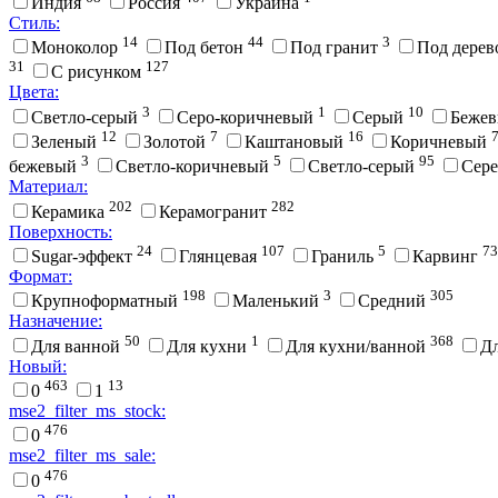
Индия
Россия
Украина
Стиль:
14
44
3
Моноколор
Под бетон
Под гранит
Под дере
31
127
С рисунком
Цвета:
3
1
10
Cветло-серый
Cеро-коричневый
Cерый
Беже
12
7
16
Зеленый
Золотой
Каштановый
Коричневый
3
5
95
бежевый
Светло-коричневый
Светло-серый
Сер
Материал:
202
282
Керамика
Керамогранит
Поверхность:
24
107
5
73
Sugar-эффект
Глянцевая
Граниль
Карвинг
Формат:
198
3
305
Крупноформатный
Маленький
Средний
Назначение:
50
1
368
Для ванной
Для кухни
Для кухни/ванной
Д
Новый:
463
13
0
1
mse2_filter_ms_stock:
476
0
mse2_filter_ms_sale:
476
0