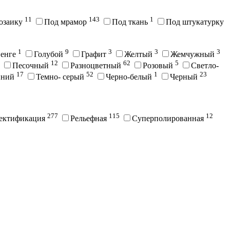
11
143
1
озаику
Под мрамор
Под ткань
Под штукатурку
1
9
3
3
3
енге
Голубой
Графит
Желтый
Жемчужный
12
62
5
Песочный
Разноцветный
Розовый
Светло-
17
52
1
23
иний
Темно- серый
Черно-белый
Черный
277
115
12
ектификация
Рельефная
Суперполированная