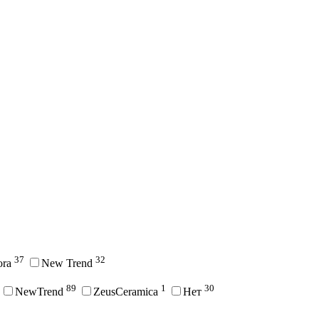
37
32
ora
New Trend
89
1
30
NewTrend
ZeusCeramica
Нет