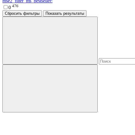
mse2_filter_ms_bestseller:
476
0
Сбросить фильтры
Показать результаты