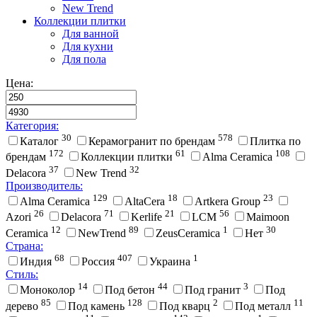
New Trend
Коллекции плитки
Для ванной
Для кухни
Для пола
Цена:
Категория:
30
578
Каталог
Керамогранит по брендам
Плитка по
172
61
108
брендам
Коллекции плитки
Alma Ceramica
37
32
Delacora
New Trend
Производитель:
129
18
23
Alma Ceramica
AltaCera
Artkera Group
26
71
21
56
Azori
Delacora
Kerlife
LCM
Maimoon
12
89
1
30
Ceramica
NewTrend
ZeusCeramica
Нет
Страна:
68
407
1
Индия
Россия
Украина
Стиль:
14
44
3
Моноколор
Под бетон
Под гранит
Под
85
128
2
11
дерево
Под камень
Под кварц
Под металл