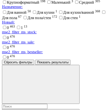
198
3
305
Крупноформатный
Маленький
Средний
Назначение:
50
1
368
Для ванной
Для кухни
Для кухни/ванной
67
172
1
Для пола
Для пола/стен
Для стен
Новый:
463
13
0
1
mse2_filter_ms_stock:
476
0
mse2_filter_ms_sale:
476
0
mse2_filter_ms_bestseller:
476
0
Сбросить фильтры
Показать результаты