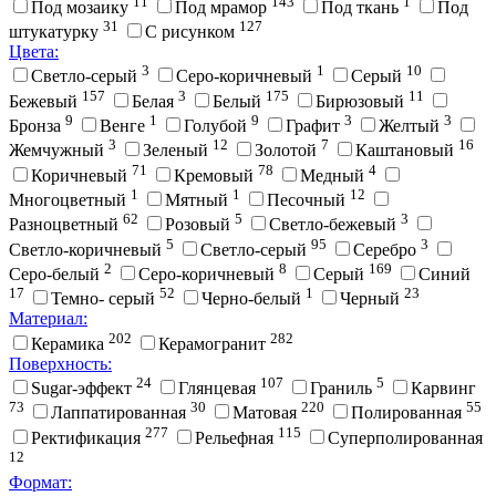
11
143
1
Под мозаику
Под мрамор
Под ткань
Под
31
127
штукатурку
С рисунком
Цвета:
3
1
10
Cветло-серый
Cеро-коричневый
Cерый
157
3
175
11
Бежевый
Белая
Белый
Бирюзовый
9
1
9
3
3
Бронза
Венге
Голубой
Графит
Желтый
3
12
7
16
Жемчужный
Зеленый
Золотой
Каштановый
71
78
4
Коричневый
Кремовый
Медный
1
1
12
Многоцветный
Мятный
Песочный
62
5
3
Разноцветный
Розовый
Светло-бежевый
5
95
3
Светло-коричневый
Светло-серый
Серебро
2
8
169
Серо-белый
Серо-коричневый
Серый
Синий
17
52
1
23
Темно- серый
Черно-белый
Черный
Материал:
202
282
Керамика
Керамогранит
Поверхность:
24
107
5
Sugar-эффект
Глянцевая
Граниль
Карвинг
73
30
220
55
Лаппатированная
Матовая
Полированная
277
115
Ректификация
Рельефная
Суперполированная
12
Формат: