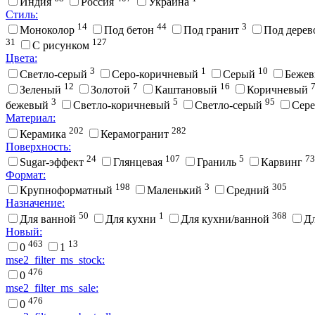
Индия
Россия
Украина
Стиль:
14
44
3
Моноколор
Под бетон
Под гранит
Под дере
31
127
С рисунком
Цвета:
3
1
10
Cветло-серый
Cеро-коричневый
Cерый
Беже
12
7
16
Зеленый
Золотой
Каштановый
Коричневый
3
5
95
бежевый
Светло-коричневый
Светло-серый
Сер
Материал:
202
282
Керамика
Керамогранит
Поверхность:
24
107
5
73
Sugar-эффект
Глянцевая
Граниль
Карвинг
Формат:
198
3
305
Крупноформатный
Маленький
Средний
Назначение:
50
1
368
Для ванной
Для кухни
Для кухни/ванной
Д
Новый:
463
13
0
1
mse2_filter_ms_stock:
476
0
mse2_filter_ms_sale:
476
0