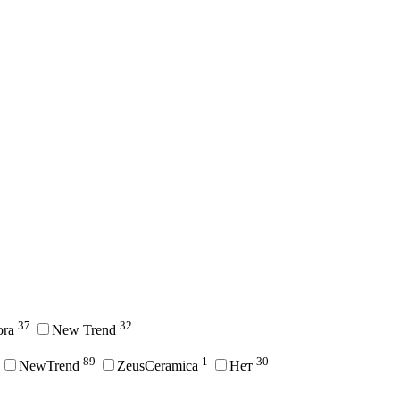
37
32
ora
New Trend
89
1
30
NewTrend
ZeusCeramica
Нет