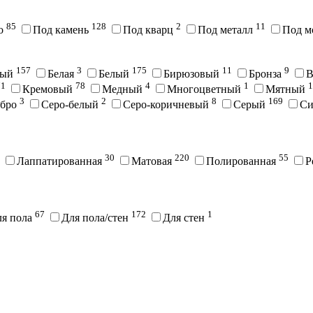
85
128
2
11
во
Под камень
Под кварц
Под металл
Под м
157
3
175
11
9
вый
Белая
Белый
Бирюзовый
Бронза
В
71
78
4
1
1
Кремовый
Медный
Многоцветный
Мятный
3
2
8
169
ебро
Серо-белый
Серо-коричневый
Серый
С
30
220
55
Лаппатированная
Матовая
Полированная
Р
67
172
1
ля пола
Для пола/стен
Для стен