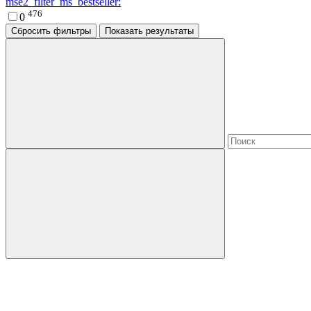
mse2_filter_ms_bestseller:
476
0
Сбросить фильтры
Показать результаты