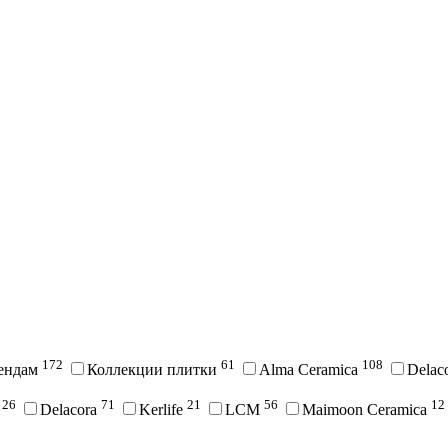
172
61
108
рендам
Коллекции плитки
Alma Ceramica
Delac
26
71
21
56
12
i
Delacora
Kerlife
LCM
Maimoon Ceramica