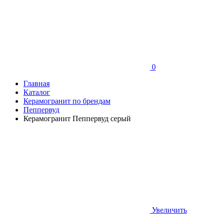
0
Главная
Каталог
Керамогранит по брендам
Пеппервуд
Керамогранит Пеппервуд серый
Увеличить