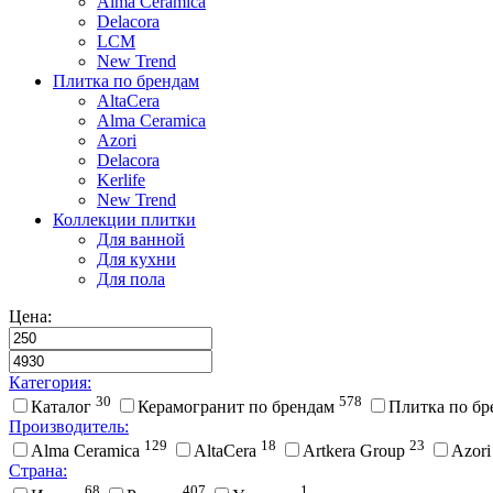
Alma Ceramica
Delacora
LCM
New Trend
Плитка по брендам
AltaCera
Аlma Ceramica
Azori
Delacora
Kerlife
New Trend
Коллекции плитки
Для ванной
Для кухни
Для пола
Цена:
Категория:
30
578
Каталог
Керамогранит по брендам
Плитка по б
Производитель:
129
18
23
Alma Ceramica
AltaCera
Artkera Group
Azor
Страна:
68
407
1