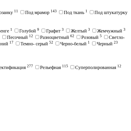
11
143
1
озаику
Под мрамор
Под ткань
Под штукатурку
1
9
3
3
3
енге
Голубой
Графит
Желтый
Жемчужный
12
62
5
Песочный
Разноцветный
Розовый
Светло-
17
52
1
23
иний
Темно- серый
Черно-белый
Черный
277
115
12
ектификация
Рельефная
Суперполированная