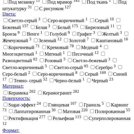
11
143
1
Под мозаику
Под мрамор
Под ткань
Под
31
127
штукатурку
С рисунком
Цвета:
3
1
10
Cветло-серый
Cеро-коричневый
Cерый
157
3
175
11
Бежевый
Белая
Белый
Бирюзовый
9
1
9
3
3
Бронза
Венге
Голубой
Графит
Желтый
3
12
7
16
Жемчужный
Зеленый
Золотой
Каштановый
71
78
4
Коричневый
Кремовый
Медный
1
1
12
Многоцветный
Мятный
Песочный
62
5
3
Разноцветный
Розовый
Светло-бежевый
5
95
3
Светло-коричневый
Светло-серый
Серебро
2
8
169
Серо-белый
Серо-коричневый
Серый
Синий
17
52
1
23
Темно- серый
Черно-белый
Черный
Материал:
202
282
Керамика
Керамогранит
Поверхность:
24
107
5
Sugar-эффект
Глянцевая
Граниль
Карвинг
73
30
220
55
Лаппатированная
Матовая
Полированная
277
115
Ректификация
Рельефная
Суперполированная
12
Формат: