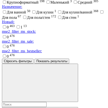
198
3
305
Крупноформатный
Маленький
Средний
Назначение:
50
1
368
Для ванной
Для кухни
Для кухни/ванной
67
172
1
Для пола
Для пола/стен
Для стен
Новый:
463
13
0
1
mse2_filter_ms_stock:
476
0
mse2_filter_ms_sale:
476
0
mse2_filter_ms_bestseller:
476
0
Сбросить фильтры
Показать результаты