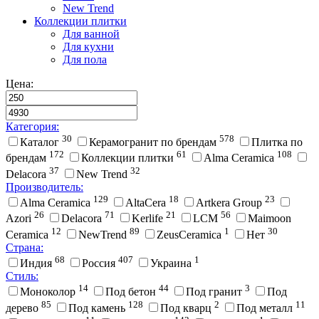
New Trend
Коллекции плитки
Для ванной
Для кухни
Для пола
Цена:
Категория:
30
578
Каталог
Керамогранит по брендам
Плитка по
172
61
108
брендам
Коллекции плитки
Alma Ceramica
37
32
Delacora
New Trend
Производитель:
129
18
23
Alma Ceramica
AltaCera
Artkera Group
26
71
21
56
Azori
Delacora
Kerlife
LCM
Maimoon
12
89
1
30
Ceramica
NewTrend
ZeusCeramica
Нет
Страна:
68
407
1
Индия
Россия
Украина
Стиль:
14
44
3
Моноколор
Под бетон
Под гранит
Под
85
128
2
11
дерево
Под камень
Под кварц
Под металл