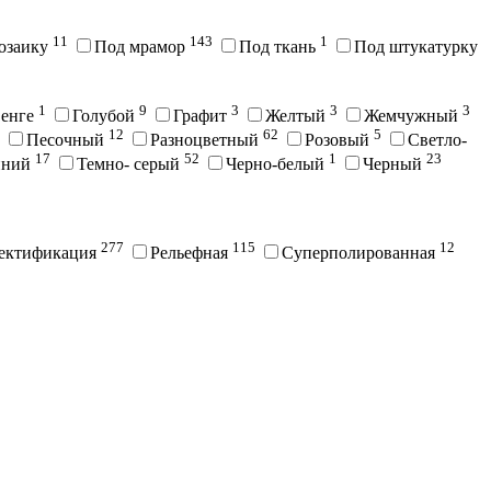
11
143
1
озаику
Под мрамор
Под ткань
Под штукатурку
1
9
3
3
3
енге
Голубой
Графит
Желтый
Жемчужный
12
62
5
Песочный
Разноцветный
Розовый
Светло-
17
52
1
23
иний
Темно- серый
Черно-белый
Черный
277
115
12
ектификация
Рельефная
Суперполированная