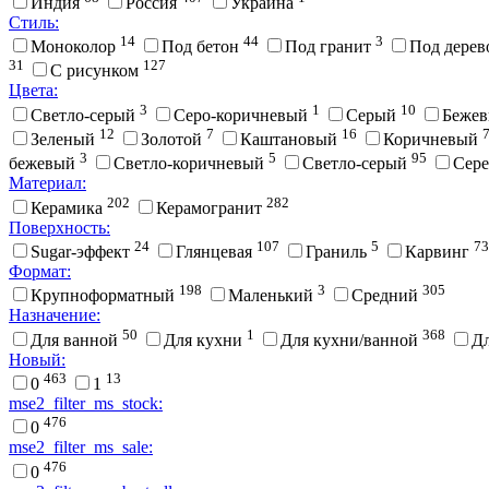
Индия
Россия
Украина
Стиль:
14
44
3
Моноколор
Под бетон
Под гранит
Под дере
31
127
С рисунком
Цвета:
3
1
10
Cветло-серый
Cеро-коричневый
Cерый
Беже
12
7
16
Зеленый
Золотой
Каштановый
Коричневый
3
5
95
бежевый
Светло-коричневый
Светло-серый
Сер
Материал:
202
282
Керамика
Керамогранит
Поверхность:
24
107
5
73
Sugar-эффект
Глянцевая
Граниль
Карвинг
Формат:
198
3
305
Крупноформатный
Маленький
Средний
Назначение:
50
1
368
Для ванной
Для кухни
Для кухни/ванной
Д
Новый:
463
13
0
1
mse2_filter_ms_stock:
476
0
mse2_filter_ms_sale:
476
0