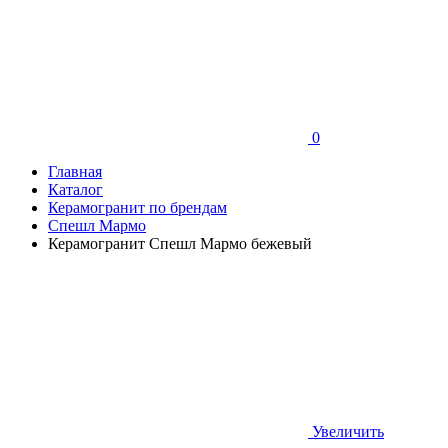
0
Главная
Каталог
Керамогранит по брендам
Спешл Мармо
Керамогранит Спешл Мармо бежевый
Увеличить