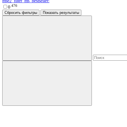
mse2_filter_ms_bestseller:
476
0
Сбросить фильтры
Показать результаты