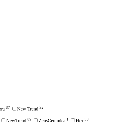
37
32
ora
New Trend
89
1
30
NewTrend
ZeusCeramica
Нет