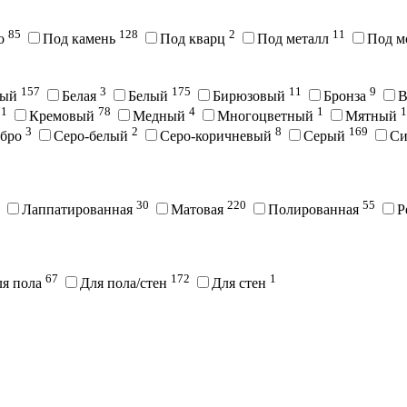
85
128
2
11
во
Под камень
Под кварц
Под металл
Под м
157
3
175
11
9
вый
Белая
Белый
Бирюзовый
Бронза
В
71
78
4
1
1
Кремовый
Медный
Многоцветный
Мятный
3
2
8
169
ебро
Серо-белый
Серо-коричневый
Серый
С
30
220
55
Лаппатированная
Матовая
Полированная
Р
67
172
1
ля пола
Для пола/стен
Для стен