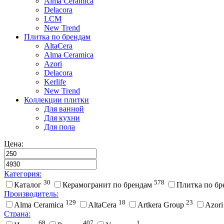
Alma Ceramica
Delacora
LCM
New Trend
Плитка по брендам
AltaCera
Аlma Ceramica
Azori
Delacora
Kerlife
New Trend
Коллекции плитки
Для ванной
Для кухни
Для пола
Цена:
Категория:
30
578
Каталог
Керамогранит по брендам
Плитка по б
Производитель:
129
18
23
Alma Ceramica
AltaCera
Artkera Group
Azor
Страна:
68
407
1