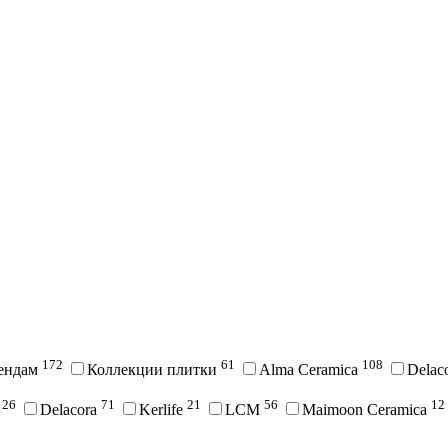
172
61
108
рендам
Коллекции плитки
Alma Ceramica
Delac
26
71
21
56
12
i
Delacora
Kerlife
LCM
Maimoon Ceramica