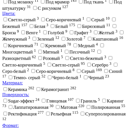
11
143
1
Под мозаику
Под мрамор
Под ткань
Под
31
127
штукатурку
С рисунком
Цвета:
3
1
10
Cветло-серый
Cеро-коричневый
Cерый
157
3
175
11
Бежевый
Белая
Белый
Бирюзовый
9
1
9
3
3
Бронза
Венге
Голубой
Графит
Желтый
3
12
7
16
Жемчужный
Зеленый
Золотой
Каштановый
71
78
4
Коричневый
Кремовый
Медный
1
1
12
Многоцветный
Мятный
Песочный
62
5
3
Разноцветный
Розовый
Светло-бежевый
5
95
3
Светло-коричневый
Светло-серый
Серебро
2
8
169
Серо-белый
Серо-коричневый
Серый
Синий
17
52
1
23
Темно- серый
Черно-белый
Черный
Материал:
202
282
Керамика
Керамогранит
Поверхность:
24
107
5
Sugar-эффект
Глянцевая
Граниль
Карвинг
73
30
220
55
Лаппатированная
Матовая
Полированная
277
115
Ректификация
Рельефная
Суперполированная
12
Формат: