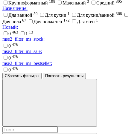
198
3
305
Крупноформатный
Маленький
Средний
Назначение:
50
1
368
Для ванной
Для кухни
Для кухни/ванной
67
172
1
Для пола
Для пола/стен
Для стен
Новый:
463
13
0
1
mse2_filter_ms_stock:
476
0
mse2_filter_ms_sale:
476
0
mse2_filter_ms_bestseller:
476
0
Сбросить фильтры
Показать результаты