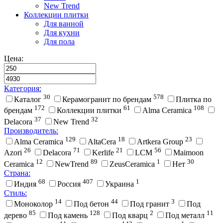
New Trend
Коллекции плитки
Для ванной
Для кухни
Для пола
Цена:
Категория:
30
578
Каталог
Керамогранит по брендам
Плитка по
172
61
108
брендам
Коллекции плитки
Alma Ceramica
37
32
Delacora
New Trend
Производитель:
129
18
23
Alma Ceramica
AltaCera
Artkera Group
26
71
21
56
Azori
Delacora
Kerlife
LCM
Maimoon
12
89
1
30
Ceramica
NewTrend
ZeusCeramica
Нет
Страна:
68
407
1
Индия
Россия
Украина
Стиль:
14
44
3
Моноколор
Под бетон
Под гранит
Под
85
128
2
11
дерево
Под камень
Под кварц
Под металл