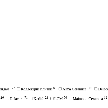
172
61
108
рендам
Коллекции плитки
Alma Ceramica
Delac
26
71
21
56
12
i
Delacora
Kerlife
LCM
Maimoon Ceramica