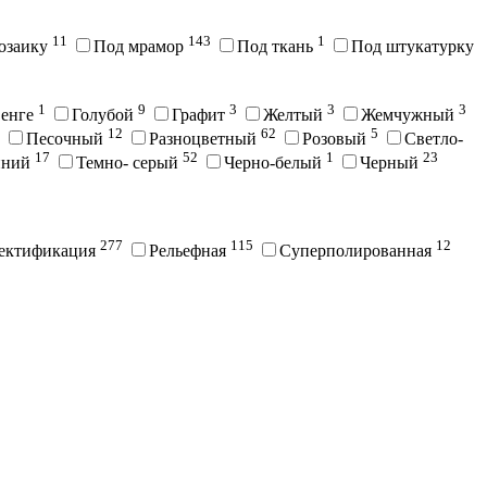
11
143
1
озаику
Под мрамор
Под ткань
Под штукатурку
1
9
3
3
3
енге
Голубой
Графит
Желтый
Жемчужный
12
62
5
Песочный
Разноцветный
Розовый
Светло-
17
52
1
23
иний
Темно- серый
Черно-белый
Черный
277
115
12
ектификация
Рельефная
Суперполированная