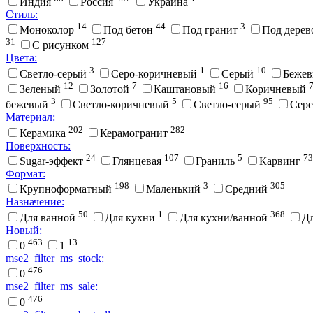
Индия
Россия
Украина
Стиль:
14
44
3
Моноколор
Под бетон
Под гранит
Под дере
31
127
С рисунком
Цвета:
3
1
10
Cветло-серый
Cеро-коричневый
Cерый
Беже
12
7
16
Зеленый
Золотой
Каштановый
Коричневый
3
5
95
бежевый
Светло-коричневый
Светло-серый
Сер
Материал:
202
282
Керамика
Керамогранит
Поверхность:
24
107
5
73
Sugar-эффект
Глянцевая
Граниль
Карвинг
Формат:
198
3
305
Крупноформатный
Маленький
Средний
Назначение:
50
1
368
Для ванной
Для кухни
Для кухни/ванной
Д
Новый:
463
13
0
1
mse2_filter_ms_stock:
476
0
mse2_filter_ms_sale:
476
0