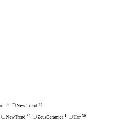
37
32
ora
New Trend
89
1
30
NewTrend
ZeusCeramica
Нет