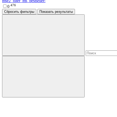
mse2_filter_ms_bestseller:
476
0
Сбросить фильтры
Показать результаты