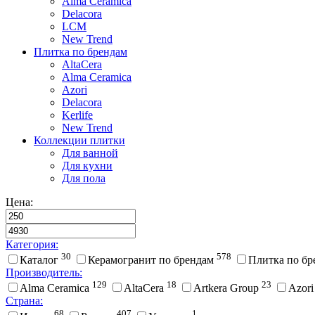
Alma Ceramica
Delacora
LCM
New Trend
Плитка по брендам
AltaCera
Аlma Ceramica
Azori
Delacora
Kerlife
New Trend
Коллекции плитки
Для ванной
Для кухни
Для пола
Цена:
Категория:
30
578
Каталог
Керамогранит по брендам
Плитка по б
Производитель:
129
18
23
Alma Ceramica
AltaCera
Artkera Group
Azor
Страна:
68
407
1