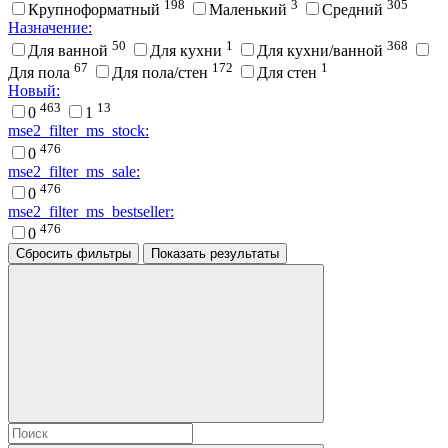
198
3
305
Крупноформатный
Маленький
Средний
Назначение:
50
1
368
Для ванной
Для кухни
Для кухни/ванной
67
172
1
Для пола
Для пола/стен
Для стен
Новый:
463
13
0
1
mse2_filter_ms_stock:
476
0
mse2_filter_ms_sale:
476
0
mse2_filter_ms_bestseller:
476
0
Сбросить фильтры
Показать результаты