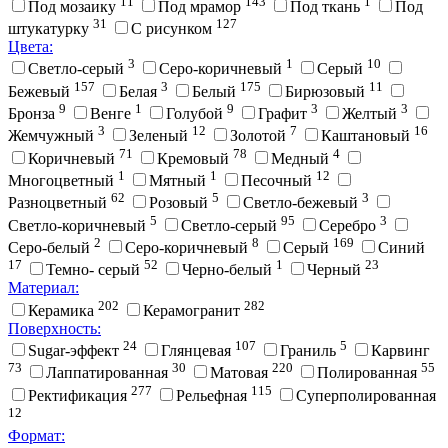
11
143
1
Под мозаику
Под мрамор
Под ткань
Под
31
127
штукатурку
С рисунком
Цвета:
3
1
10
Cветло-серый
Cеро-коричневый
Cерый
157
3
175
11
Бежевый
Белая
Белый
Бирюзовый
9
1
9
3
3
Бронза
Венге
Голубой
Графит
Желтый
3
12
7
16
Жемчужный
Зеленый
Золотой
Каштановый
71
78
4
Коричневый
Кремовый
Медный
1
1
12
Многоцветный
Мятный
Песочный
62
5
3
Разноцветный
Розовый
Светло-бежевый
5
95
3
Светло-коричневый
Светло-серый
Серебро
2
8
169
Серо-белый
Серо-коричневый
Серый
Синий
17
52
1
23
Темно- серый
Черно-белый
Черный
Материал:
202
282
Керамика
Керамогранит
Поверхность:
24
107
5
Sugar-эффект
Глянцевая
Граниль
Карвинг
73
30
220
55
Лаппатированная
Матовая
Полированная
277
115
Ректификация
Рельефная
Суперполированная
12
Формат: