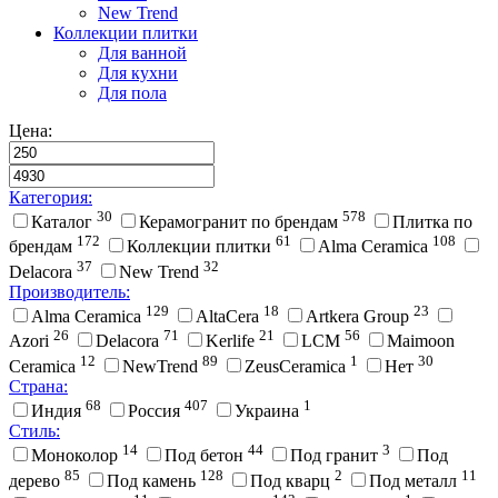
New Trend
Коллекции плитки
Для ванной
Для кухни
Для пола
Цена:
Категория:
30
578
Каталог
Керамогранит по брендам
Плитка по
172
61
108
брендам
Коллекции плитки
Alma Ceramica
37
32
Delacora
New Trend
Производитель:
129
18
23
Alma Ceramica
AltaCera
Artkera Group
26
71
21
56
Azori
Delacora
Kerlife
LCM
Maimoon
12
89
1
30
Ceramica
NewTrend
ZeusCeramica
Нет
Страна:
68
407
1
Индия
Россия
Украина
Стиль:
14
44
3
Моноколор
Под бетон
Под гранит
Под
85
128
2
11
дерево
Под камень
Под кварц
Под металл