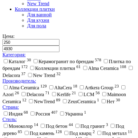
New Trend
Коллекции плитки
Для ванной
Для кухни
Для пола
Цена:
Категория:
30
578
Каталог
Керамогранит по брендам
Плитка по
172
61
108
брендам
Коллекции плитки
Alma Ceramica
37
32
Delacora
New Trend
Производитель:
129
18
23
Alma Ceramica
AltaCera
Artkera Group
26
71
21
56
Azori
Delacora
Kerlife
LCM
Maimoon
12
89
1
30
Ceramica
NewTrend
ZeusCeramica
Нет
Страна:
68
407
1
Индия
Россия
Украина
Стиль:
14
44
3
Моноколор
Под бетон
Под гранит
Под
85
128
2
11
дерево
Под камень
Под кварц
Под металл