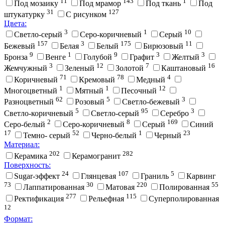
11
143
1
Под мозаику
Под мрамор
Под ткань
Под
31
127
штукатурку
С рисунком
Цвета:
3
1
10
Cветло-серый
Cеро-коричневый
Cерый
157
3
175
11
Бежевый
Белая
Белый
Бирюзовый
9
1
9
3
3
Бронза
Венге
Голубой
Графит
Желтый
3
12
7
16
Жемчужный
Зеленый
Золотой
Каштановый
71
78
4
Коричневый
Кремовый
Медный
1
1
12
Многоцветный
Мятный
Песочный
62
5
3
Разноцветный
Розовый
Светло-бежевый
5
95
3
Светло-коричневый
Светло-серый
Серебро
2
8
169
Серо-белый
Серо-коричневый
Серый
Синий
17
52
1
23
Темно- серый
Черно-белый
Черный
Материал:
202
282
Керамика
Керамогранит
Поверхность:
24
107
5
Sugar-эффект
Глянцевая
Граниль
Карвинг
73
30
220
55
Лаппатированная
Матовая
Полированная
277
115
Ректификация
Рельефная
Суперполированная
12
Формат: