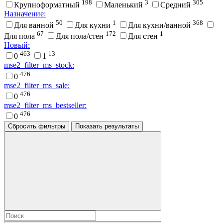
198
3
305
Крупноформатный
Маленький
Средний
Назначение:
50
1
368
Для ванной
Для кухни
Для кухни/ванной
67
172
1
Для пола
Для пола/стен
Для стен
Новый:
463
13
0
1
mse2_filter_ms_stock:
476
0
mse2_filter_ms_sale:
476
0
mse2_filter_ms_bestseller:
476
0
Сбросить фильтры
Показать результаты