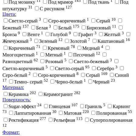
11
143
1
Под мозаику
Под мрамор
Под ткань
Под
31
127
штукатурку
С рисунком
Цвета:
3
1
10
Cветло-серый
Cеро-коричневый
Cерый
157
3
175
11
Бежевый
Белая
Белый
Бирюзовый
9
1
9
3
3
Бронза
Венге
Голубой
Графит
Желтый
3
12
7
16
Жемчужный
Зеленый
Золотой
Каштановый
71
78
4
Коричневый
Кремовый
Медный
1
1
12
Многоцветный
Мятный
Песочный
62
5
3
Разноцветный
Розовый
Светло-бежевый
5
95
3
Светло-коричневый
Светло-серый
Серебро
2
8
169
Серо-белый
Серо-коричневый
Серый
Синий
17
52
1
23
Темно- серый
Черно-белый
Черный
Материал:
202
282
Керамика
Керамогранит
Поверхность:
24
107
5
Sugar-эффект
Глянцевая
Граниль
Карвинг
73
30
220
55
Лаппатированная
Матовая
Полированная
277
115
Ректификация
Рельефная
Суперполированная
12
Формат: