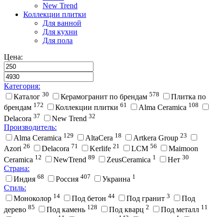
New Trend
Коллекции плитки
Для ванной
Для кухни
Для пола
Цена:
Категория:
30
578
Каталог
Керамогранит по брендам
Плитка по
172
61
108
брендам
Коллекции плитки
Alma Ceramica
37
32
Delacora
New Trend
Производитель:
129
18
23
Alma Ceramica
AltaCera
Artkera Group
26
71
21
56
Azori
Delacora
Kerlife
LCM
Maimoon
12
89
1
30
Ceramica
NewTrend
ZeusCeramica
Нет
Страна:
68
407
1
Индия
Россия
Украина
Стиль:
14
44
3
Моноколор
Под бетон
Под гранит
Под
85
128
2
11
дерево
Под камень
Под кварц
Под металл