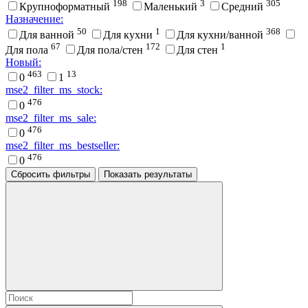
198
3
305
Крупноформатный
Маленький
Средний
Назначение:
50
1
368
Для ванной
Для кухни
Для кухни/ванной
67
172
1
Для пола
Для пола/стен
Для стен
Новый:
463
13
0
1
mse2_filter_ms_stock:
476
0
mse2_filter_ms_sale:
476
0
mse2_filter_ms_bestseller:
476
0
Сбросить фильтры
Показать результаты