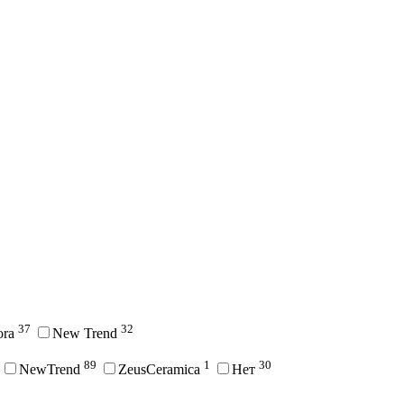
37
32
ora
New Trend
89
1
30
NewTrend
ZeusCeramica
Нет