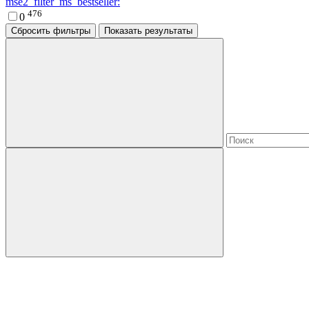
mse2_filter_ms_bestseller:
476
0
Сбросить фильтры
Показать результаты