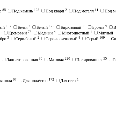
85
128
2
11
во
Под камень
Под кварц
Под металл
Под м
157
3
175
11
9
вый
Белая
Белый
Бирюзовый
Бронза
В
71
78
4
1
1
Кремовый
Медный
Многоцветный
Мятный
3
2
8
169
ебро
Серо-белый
Серо-коричневый
Серый
С
30
220
55
Лаппатированная
Матовая
Полированная
Р
67
172
1
ля пола
Для пола/стен
Для стен