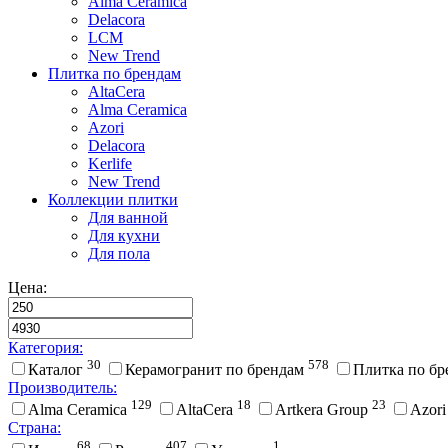
Alma Ceramica
Delacora
LCM
New Trend
Плитка по брендам
AltaCera
Аlma Ceramica
Azori
Delacora
Kerlife
New Trend
Коллекции плитки
Для ванной
Для кухни
Для пола
Цена:
Категория:
30
578
Каталог
Керамогранит по брендам
Плитка по б
Производитель:
129
18
23
Alma Ceramica
AltaCera
Artkera Group
Azor
Страна:
68
407
1