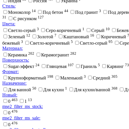
Индия
Россия
Украина
Стиль:
14
44
3
Моноколор
Под бетон
Под гранит
Под дере
31
127
С рисунком
Цвета:
3
1
10
Cветло-серый
Cеро-коричневый
Cерый
Беже
12
7
16
Зеленый
Золотой
Каштановый
Коричневый
3
5
95
бежевый
Светло-коричневый
Светло-серый
Сер
Материал:
202
282
Керамика
Керамогранит
Поверхность:
24
107
5
73
Sugar-эффект
Глянцевая
Граниль
Карвинг
Формат:
198
3
305
Крупноформатный
Маленький
Средний
Назначение:
50
1
368
Для ванной
Для кухни
Для кухни/ванной
Д
Новый:
463
13
0
1
mse2_filter_ms_stock:
476
0
mse2_filter_ms_sale:
476
0