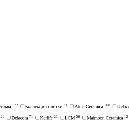
172
61
108
рендам
Коллекции плитки
Alma Ceramica
Delac
26
71
21
56
12
i
Delacora
Kerlife
LCM
Maimoon Ceramica