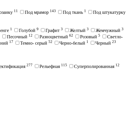
11
143
1
озаику
Под мрамор
Под ткань
Под штукатурку
1
9
3
3
3
енге
Голубой
Графит
Желтый
Жемчужный
12
62
5
Песочный
Разноцветный
Розовый
Светло-
17
52
1
23
иний
Темно- серый
Черно-белый
Черный
277
115
12
ектификация
Рельефная
Суперполированная