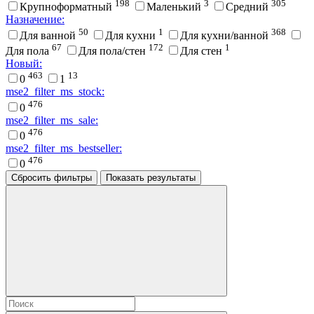
198
3
305
Крупноформатный
Маленький
Средний
Назначение:
50
1
368
Для ванной
Для кухни
Для кухни/ванной
67
172
1
Для пола
Для пола/стен
Для стен
Новый:
463
13
0
1
mse2_filter_ms_stock:
476
0
mse2_filter_ms_sale:
476
0
mse2_filter_ms_bestseller:
476
0
Сбросить фильтры
Показать результаты