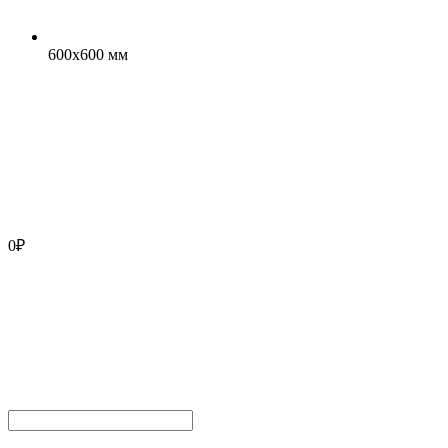
600x600 мм
0
₽