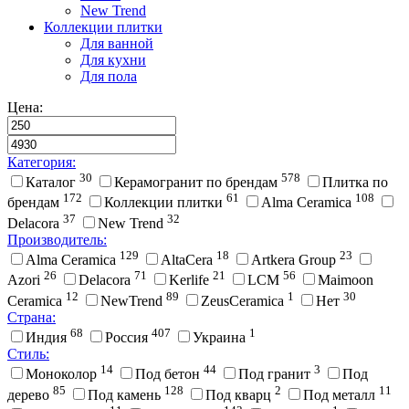
New Trend
Коллекции плитки
Для ванной
Для кухни
Для пола
Цена:
Категория:
30
578
Каталог
Керамогранит по брендам
Плитка по
172
61
108
брендам
Коллекции плитки
Alma Ceramica
37
32
Delacora
New Trend
Производитель:
129
18
23
Alma Ceramica
AltaCera
Artkera Group
26
71
21
56
Azori
Delacora
Kerlife
LCM
Maimoon
12
89
1
30
Ceramica
NewTrend
ZeusCeramica
Нет
Страна:
68
407
1
Индия
Россия
Украина
Стиль:
14
44
3
Моноколор
Под бетон
Под гранит
Под
85
128
2
11
дерево
Под камень
Под кварц
Под металл