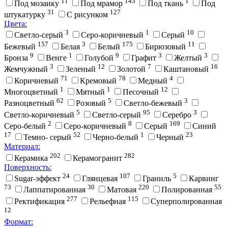
11
143
1
Под мозаику
Под мрамор
Под ткань
Под
31
127
штукатурку
С рисунком
Цвета:
3
1
10
Cветло-серый
Cеро-коричневый
Cерый
157
3
175
11
Бежевый
Белая
Белый
Бирюзовый
9
1
9
3
3
Бронза
Венге
Голубой
Графит
Желтый
3
12
7
16
Жемчужный
Зеленый
Золотой
Каштановый
71
78
4
Коричневый
Кремовый
Медный
1
1
12
Многоцветный
Мятный
Песочный
62
5
3
Разноцветный
Розовый
Светло-бежевый
5
95
3
Светло-коричневый
Светло-серый
Серебро
2
8
169
Серо-белый
Серо-коричневый
Серый
Синий
17
52
1
23
Темно- серый
Черно-белый
Черный
Материал:
202
282
Керамика
Керамогранит
Поверхность:
24
107
5
Sugar-эффект
Глянцевая
Граниль
Карвинг
73
30
220
55
Лаппатированная
Матовая
Полированная
277
115
Ректификация
Рельефная
Суперполированная
12
Формат: