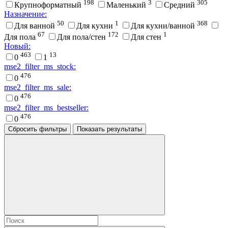
198
3
305
Крупноформатный
Маленький
Средний
Назначение:
50
1
368
Для ванной
Для кухни
Для кухни/ванной
67
172
1
Для пола
Для пола/стен
Для стен
Новый:
463
13
0
1
mse2_filter_ms_stock:
476
0
mse2_filter_ms_sale:
476
0
mse2_filter_ms_bestseller:
476
0
Сбросить фильтры
Показать результаты