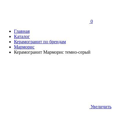
0
Главная
Каталог
Керамогранит по брендам
Марморис
Керамогранит Марморис темно-серый
Увеличить