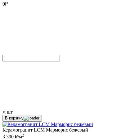
0
₽
м
шт.
В корзину
Керамогранит LCM Марморис бежевый
2
3 390 ₽/м