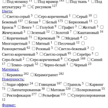
11
143
1
Под мозаику
Под мрамор
Под ткань
Под
31
127
штукатурку
С рисунком
Цвета:
3
1
10
Cветло-серый
Cеро-коричневый
Cерый
157
3
175
11
Бежевый
Белая
Белый
Бирюзовый
9
1
9
3
3
Бронза
Венге
Голубой
Графит
Желтый
3
12
7
16
Жемчужный
Зеленый
Золотой
Каштановый
71
78
4
Коричневый
Кремовый
Медный
1
1
12
Многоцветный
Мятный
Песочный
62
5
3
Разноцветный
Розовый
Светло-бежевый
5
95
3
Светло-коричневый
Светло-серый
Серебро
2
8
169
Серо-белый
Серо-коричневый
Серый
Синий
17
52
1
23
Темно- серый
Черно-белый
Черный
Материал:
202
282
Керамика
Керамогранит
Поверхность:
24
107
5
Sugar-эффект
Глянцевая
Граниль
Карвинг
73
30
220
55
Лаппатированная
Матовая
Полированная
277
115
Ректификация
Рельефная
Суперполированная
12
Формат: