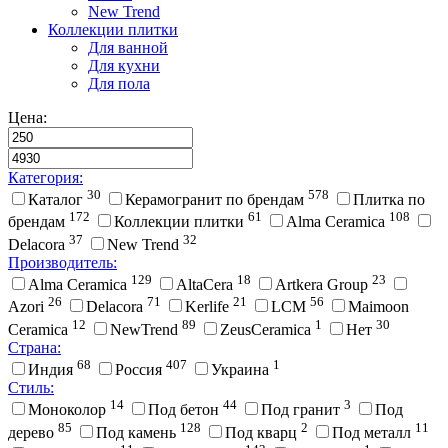
New Trend
Коллекции плитки
Для ванной
Для кухни
Для пола
Цена:
Категория:
30
578
Каталог
Керамогранит по брендам
Плитка по
172
61
108
брендам
Коллекции плитки
Alma Ceramica
37
32
Delacora
New Trend
Производитель:
129
18
23
Alma Ceramica
AltaCera
Artkera Group
26
71
21
56
Azori
Delacora
Kerlife
LCM
Maimoon
12
89
1
30
Ceramica
NewTrend
ZeusCeramica
Нет
Страна:
68
407
1
Индия
Россия
Украина
Стиль:
14
44
3
Моноколор
Под бетон
Под гранит
Под
85
128
2
11
дерево
Под камень
Под кварц
Под металл