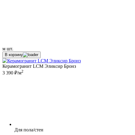
м
шт.
В корзину
Керамогранит LCM Эликсир Бронз
2
3 390 ₽/м
Для пола/стен