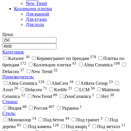
New Trend
Коллекции плитки
Для ванной
Для кухни
Для пола
Цена:
Категория:
30
578
Каталог
Керамогранит по брендам
Плитка по
172
61
108
брендам
Коллекции плитки
Alma Ceramica
37
32
Delacora
New Trend
Производитель:
129
18
23
Alma Ceramica
AltaCera
Artkera Group
26
71
21
56
Azori
Delacora
Kerlife
LCM
Maimoon
12
89
1
30
Ceramica
NewTrend
ZeusCeramica
Нет
Страна:
68
407
1
Индия
Россия
Украина
Стиль:
14
44
3
Моноколор
Под бетон
Под гранит
Под
85
128
2
11
дерево
Под камень
Под кварц
Под металл