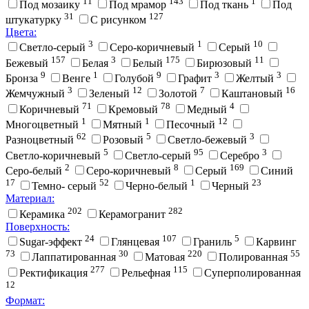
11
143
1
Под мозаику
Под мрамор
Под ткань
Под
31
127
штукатурку
С рисунком
Цвета:
3
1
10
Cветло-серый
Cеро-коричневый
Cерый
157
3
175
11
Бежевый
Белая
Белый
Бирюзовый
9
1
9
3
3
Бронза
Венге
Голубой
Графит
Желтый
3
12
7
16
Жемчужный
Зеленый
Золотой
Каштановый
71
78
4
Коричневый
Кремовый
Медный
1
1
12
Многоцветный
Мятный
Песочный
62
5
3
Разноцветный
Розовый
Светло-бежевый
5
95
3
Светло-коричневый
Светло-серый
Серебро
2
8
169
Серо-белый
Серо-коричневый
Серый
Синий
17
52
1
23
Темно- серый
Черно-белый
Черный
Материал:
202
282
Керамика
Керамогранит
Поверхность:
24
107
5
Sugar-эффект
Глянцевая
Граниль
Карвинг
73
30
220
55
Лаппатированная
Матовая
Полированная
277
115
Ректификация
Рельефная
Суперполированная
12
Формат: