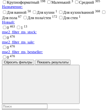
198
3
305
Крупноформатный
Маленький
Средний
Назначение:
50
1
368
Для ванной
Для кухни
Для кухни/ванной
67
172
1
Для пола
Для пола/стен
Для стен
Новый:
463
13
0
1
mse2_filter_ms_stock:
476
0
mse2_filter_ms_sale:
476
0
mse2_filter_ms_bestseller:
476
0
Сбросить фильтры
Показать результаты