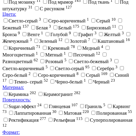
11
143
1
Под мозаику
Под мрамор
Под ткань
Под
31
127
штукатурку
С рисунком
Цвета:
3
1
10
Cветло-серый
Cеро-коричневый
Cерый
157
3
175
11
Бежевый
Белая
Белый
Бирюзовый
9
1
9
3
3
Бронза
Венге
Голубой
Графит
Желтый
3
12
7
16
Жемчужный
Зеленый
Золотой
Каштановый
71
78
4
Коричневый
Кремовый
Медный
1
1
12
Многоцветный
Мятный
Песочный
62
5
3
Разноцветный
Розовый
Светло-бежевый
5
95
3
Светло-коричневый
Светло-серый
Серебро
2
8
169
Серо-белый
Серо-коричневый
Серый
Синий
17
52
1
23
Темно- серый
Черно-белый
Черный
Материал:
202
282
Керамика
Керамогранит
Поверхность:
24
107
5
Sugar-эффект
Глянцевая
Граниль
Карвинг
73
30
220
55
Лаппатированная
Матовая
Полированная
277
115
Ректификация
Рельефная
Суперполированная
12
Формат: