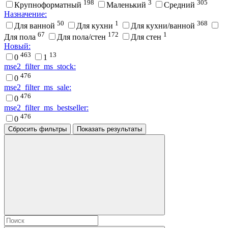
198
3
305
Крупноформатный
Маленький
Средний
Назначение:
50
1
368
Для ванной
Для кухни
Для кухни/ванной
67
172
1
Для пола
Для пола/стен
Для стен
Новый:
463
13
0
1
mse2_filter_ms_stock:
476
0
mse2_filter_ms_sale:
476
0
mse2_filter_ms_bestseller:
476
0
Сбросить фильтры
Показать результаты