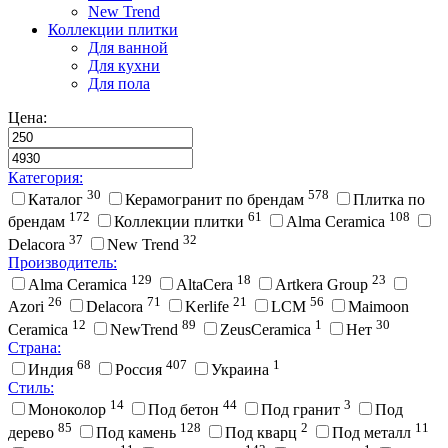
New Trend
Коллекции плитки
Для ванной
Для кухни
Для пола
Цена:
Категория:
30
578
Каталог
Керамогранит по брендам
Плитка по
172
61
108
брендам
Коллекции плитки
Alma Ceramica
37
32
Delacora
New Trend
Производитель:
129
18
23
Alma Ceramica
AltaCera
Artkera Group
26
71
21
56
Azori
Delacora
Kerlife
LCM
Maimoon
12
89
1
30
Ceramica
NewTrend
ZeusCeramica
Нет
Страна:
68
407
1
Индия
Россия
Украина
Стиль:
14
44
3
Моноколор
Под бетон
Под гранит
Под
85
128
2
11
дерево
Под камень
Под кварц
Под металл