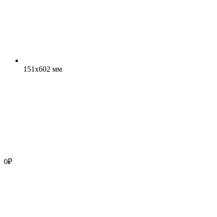
151x602 мм
0
₽