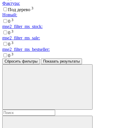
Фактура:
3
Под дерево
Новый:
3
0
mse2_filter_ms_stock:
3
0
mse2_filter_ms_sale:
3
0
mse2_filter_ms_bestseller:
3
0
Сбросить фильтры
Показать результаты