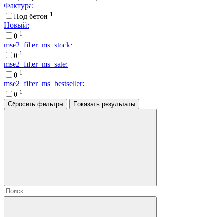
Фактура:
1
Под бетон
Новый:
1
0
mse2_filter_ms_stock:
1
0
mse2_filter_ms_sale:
1
0
mse2_filter_ms_bestseller:
1
0
Сбросить фильтры
Показать результаты