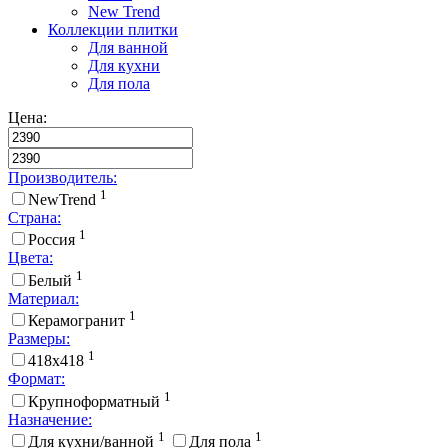
New Trend
Коллекции плитки
Для ванной
Для кухни
Для пола
Цена:
Производитель:
1
NewTrend
Страна:
1
Россия
Цвета:
1
Белый
Материал:
1
Керамогранит
Размеры:
1
418x418
Формат:
1
Крупноформатный
Назначение:
1
1
Для кухни/ванной
Для пола